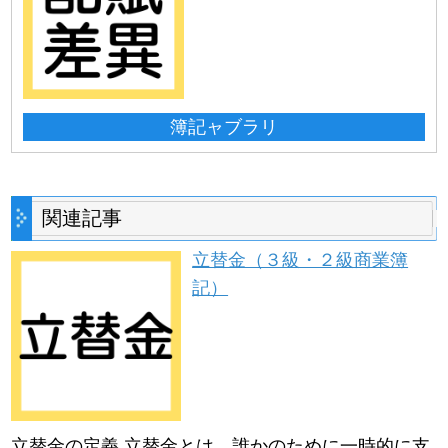
簿記ャブラリ
関連記事
立替金（３級・２級商業簿
記）
立替金の定義 立替金とは、誰かのために一時的に支