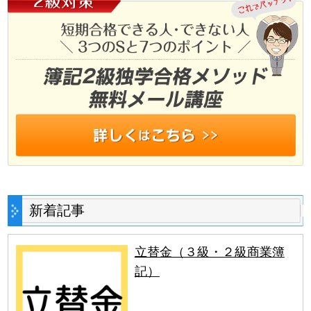
新着記事
立替金（３級・２級商業簿
記）