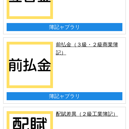
簿記ャブラリ
前払金（３級・２級商業簿
記）
簿記ャブラリ
配賦差異（２級工業簿記）