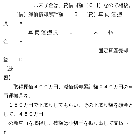
…未収金は、貸借同額（Ｃ円）なので相殺。
（借）減価償却累計額 Ｂ （貸）車 両 運 搬
具 Ａ
車 両 運 搬 具 Ｅ 未 払
金 Ｆ
固定資産売却
益 Ｄ
【練
習】：：：：：：：：：：：：：：：：：：：：：：：：：
取得原価４００万円、減価償却累計額２４０万円の車
両運搬具を、
１５０万円で下取りしてもらい、その下取り額を頭金と
して、４５０万円
の新車両を取得し、残額は小切手を振り出して支払っ
た。