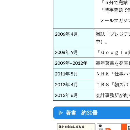
「５分で完結
「時事問題で
メールマガジ
2006年 4月
雑誌「プレジデ
中）。
2008年 9月
「Ｇｏｏｇｌｅ
2009年~2012年
毎年著書を発表
2011年 5月
ＮＨＫ「仕事ハ
2012年 4月
ＴＢＳ「朝ズバ
2013年 6月
会計事務所が創
著書 約30冊