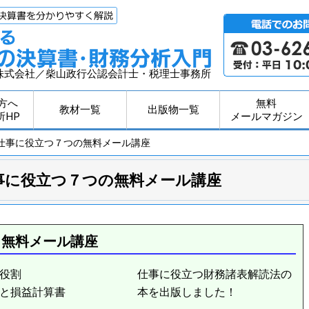
株式会社／柴山政行公認会計士・税理士事務所
方へ
無料
教材一覧
出版物一覧
所HP
メールマガジン
る仕事に役立つ７つの無料メール講座
事に役立つ７つの無料メール講座
」無料メール講座
役割
仕事に役立つ財務諸表解読法の
と損益計算書
本を出版しました！