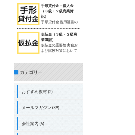
を相殺する処理が出題されることがあ
が一般的。 支払った時点では品物の受
定配賦や標準原価計算で計算する際に
手形貸付金・借入金
る。 立替金の処理について理解してお
け取りが確定していないため、「一時
生じる差異。 試験対策として配賦差異
（３級・２級商業簿
くことが重要。 具体的な取引例 例：従
的に相手に預けているお金」として扱
の理解は必須。 配賦差異の定義 配賦差
記）
業員の頼みで、個人的な支出65,000円
う。 支払った金額は資産勘定に計上さ
異は、製造間接費の予定配賦額（正常
手形貸付金 借用証書の
を立て替え、現金で支払う。 仕訳： 借
れ、将来的に商品を受け取る権利を持
配賦額）と実際発生額との差額。 この
代わりに約束手形を使
方：立替金 65,000円 貸方：現金
つと考えられる。 「前払金」の特性 仕
差異の把握は、原価管理やコスト管理
って行われる貸付債権。 資産に分類さ
仮払金（３級・２級商
入れや費用として確定しているわけで
において重要。 関連用語 「実際配
れる。 手形を使わない場合は、「貸付
業簿記）
はない。 目的の品物が手に入らなけれ
賦」、「予定配賦率」、「製造間接
金」 手形借入金 借用証書の代わりに約
仮払金の重要性 実務お
ば、支払った金額を返金してもらうこ
費」、「部門費」など。 配賦差異には
束手形を使って行われる借入債務。 負
よび試験対策において
ともある。 「前渡金」という用語も同
「予算差異」と「操業度差異」の2種
債に分類される。 手形を使わない場合
重要な科目。 簿記3級以
義で使用されることがある。 取引例
類がある。 配賦差異の計算方法 予定
は、「借入金」 仕訳例 資金を貸し付け
上で出題され、2級、1級、会計士、税
（正常）配賦額 = 予定（正常）配賦率
る場合：「手形貸付金」 資金を借り入
理士の試験にも登場する。 仮払金の分
× 実際操業度。 実際発生額との差額が
れる場合：「手形借入金」 具体例 200
カテゴリー
類 資産勘定に分類される。 実際の支出
配賦差異。 差異の処理方法 実際発生額
万円を借り入れ、約束手形を発行し当
金額や内容が未確定な場合に使用す
が予定額を上回る場合、追加コストと
座預金に入金された場合： 借方：当座
る。 仮払金の定義 支出金額や内容が確
して借方差異（不利差異）。 実際発生
預金 + 2,000,000円 貸方：手形借入金
定していない場合に一時的に支払う際
額が予定額を下回る場合、コスト節約
おすすめ教材 (2)
+ 2,000,000円 総勘定元帳への転記 資
に使用する勘定科目。 支出内容が確定
として貸方差異（有利差異）。
産：「当座預金 + 2,000,000円」 負
した時点で精算処理を行い、仮払金は
債：「手形借入金 + 2,000,000円」
解消される。 短期間で精算されること
メールマガジン (89)
が前提。 関連する勘定科目 現金や仮受
金（負債）などが関連する。 実務での
使用例 例: 出張費が確定しない場合、
会社案内 (5)
社員に2,000円を仮払金として渡し、
実際の費用が確定した後に精算する。