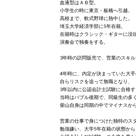
血液型はＡＢ型。
小学生の時に東京・板橋へ引越。
高校まで、軟式野球に熱中した。
埼玉大学経済学部に5年在籍。
在籍時はクラシック・ギターに没
演奏会で独奏をする。
3年時の訪問販売で、営業のスキ
4年時に、内定が決まっていた大
自らリスクを追って無職となり、
3年以内に公認会計士試験に合格
当時はバブル後期で、同級生の多
柴山自身は同期の中でマイナスか
営業の仕事で身につけた独特のス
勉強嫌い、大学5年在籍の状態から1