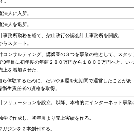
す。
査法人に入所。
査法人を退所。
計事務所勤務を経て、柴山政行公認会計士事務所を開設。
からスタート。
計コンサルティング、講師業の３つを事業の柱として、スタッ
で3年目に初年度の年商２８０万円から１８００万円へと、い
売上を増加させた。
自ら体験するために、たいやき屋を短期間で運営したことがあ
品衛生責任者の資格を取得。
計ソリューションを設立。以降、本格的にインターネット事業
独学で作成し、初年度より売上実績を作る。
マガジンを２本創刊する。