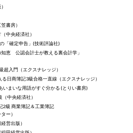
版）
）
三笠書房）
方（中央経済社）
の「確定申告」(技術評論社)
の知恵 公認会計士が教える裏会計学」
3級超入門（エクスナレッジ）
入る日商簿記3級合格一直線（エクスナレッジ）
あいまいな用語がすぐ分かる (とりい書房)
3級（中央経済社）
記2級 商業簿記＆工業簿記
ンター）
田経営出版）
早稲田経営出版）