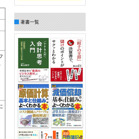
著書一覧
フ
っ
に