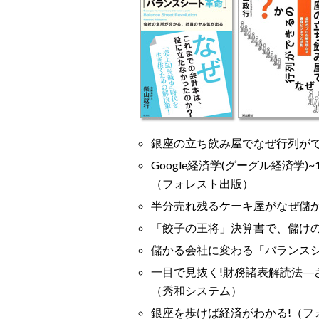
銀座の立ち飲み屋でなぜ行列が
Google経済学(グーグル経済学
（フォレスト出版）
半分売れ残るケーキ屋がなぜ儲
「餃子の王将」決算書で、儲け
儲かる会社に変わる「バランス
一目で見抜く!財務諸表解読法―
（秀和システム）
銀座を歩けば経済がわかる!（フ