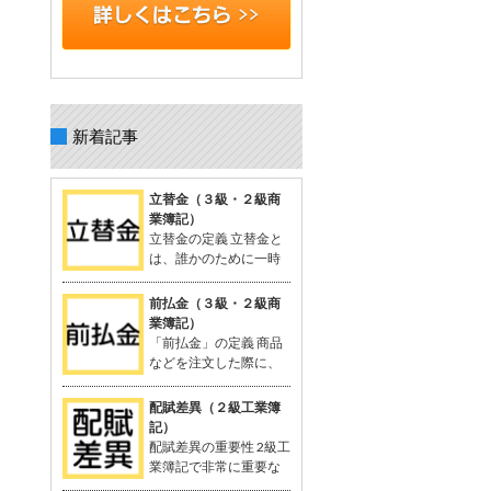
新着記事
立替金（３級・２級商
業簿記）
立替金の定義 立替金と
は、誰かのために一時
的に支払った代金で、
後日精算されるもの。 よく関連語句と
前払金（３級・２級商
して「給料」がセットで出てくる。 立
業簿記）
替金の概念 例：従業員の個人的な支出
「前払金」の定義 商品
や取引先の負担すべき広告費などを、
などを注文した際に、
一時的に立て替えて支払う。 支払った
品物を受け取る前に支
金額は「将来返してもらう予定のお
払った手付金や内金のこと。 支払いに
配賦差異（２級工業簿
金」として資産に計上される。 立替金
関連する勘定科目として「前払金」が
記）
は「立替金の請求権」として扱われ、
使用される。 関連する用語：商品の仕
配賦差異の重要性 2級工
資産勘定に計上。 簿記の問題での立替
入れなど。 「前払金」の概念 契約や注
業簿記で非常に重要な
金 給与支給時に従業員に対する立替金
文が成立した際、手付金を支払うこと
概念。 製造間接費を予