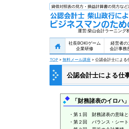
運営:柴山会計ラーニング
社長BOKIゲーム
経営者の
企業研修
会計事務
TOP
>
無料メール講座
> 公認会計士によ
公認会計士による仕
「財務諸表のイロハ
・第１回 財務諸表の意味と
・第２回 バランス・シート