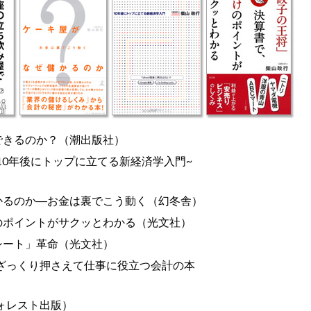
できるのか？（潮出版社）
)~10年後にトップに立てる新経済学入門~
かるのか―お金は裏でこう動く（幻冬舎）
のポイントがサクッとわかる（光文社）
シート」革命（光文社）
ざっくり押さえて仕事に役立つ会計の本
ォレスト出版）