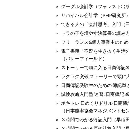
グーグル会計学（フォレスト出
サバイバル会計学（PHP研究所
できる人の「会計思考」入門（
トラの子を増やす決算書の読み
フリーランス&個人事業主のため
電子書籍「不況を生き抜く生活
（バレーフィールド）
ストーリーで頭に入る日商簿記
ラクラク突破 ストーリーで頭に
日商簿記受験生のための 簿記単 
試験攻略入門塾 速習! 日商簿記
ボキトレ 日めくりドリル 日商簿
（日本能率協会マネジメントセ
３時間でわかる簿記入門（早稲
３時間でわかる原価計算入門（