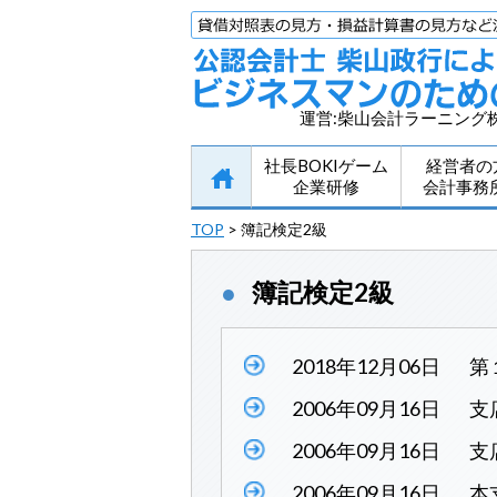
運営:柴山会計ラーニング
社長BOKIゲーム
経営者の
企業研修
会計事務
TOP
> 簿記検定2級
簿記検定2級
2018年12月06日
第
2006年09月16日
支
2006年09月16日
支
2006年09月16日
本