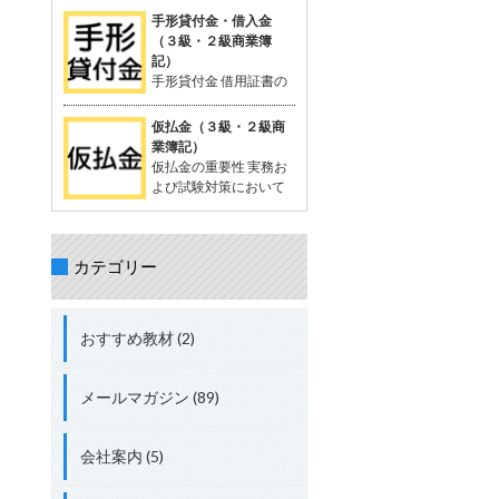
を相殺する処理が出題されることがあ
が一般的。 支払った時点では品物の受
定配賦や標準原価計算で計算する際に
手形貸付金・借入金
る。 立替金の処理について理解してお
け取りが確定していないため、「一時
生じる差異。 試験対策として配賦差異
（３級・２級商業簿
くことが重要。 具体的な取引例 例：従
的に相手に預けているお金」として扱
の理解は必須。 配賦差異の定義 配賦差
記）
業員の頼みで、個人的な支出65,000円
う。 支払った金額は資産勘定に計上さ
異は、製造間接費の予定配賦額（正常
手形貸付金 借用証書の
を立て替え、現金で支払う。 仕訳： 借
れ、将来的に商品を受け取る権利を持
配賦額）と実際発生額との差額。 この
代わりに約束手形を使
方：立替金 65,000円 貸方：現金
つと考えられる。 「前払金」の特性 仕
差異の把握は、原価管理やコスト管理
って行われる貸付債権。 資産に分類さ
仮払金（３級・２級商
入れや費用として確定しているわけで
において重要。 関連用語 「実際配
れる。 手形を使わない場合は、「貸付
業簿記）
はない。 目的の品物が手に入らなけれ
賦」、「予定配賦率」、「製造間接
金」 手形借入金 借用証書の代わりに約
仮払金の重要性 実務お
ば、支払った金額を返金してもらうこ
費」、「部門費」など。 配賦差異には
束手形を使って行われる借入債務。 負
よび試験対策において
ともある。 「前渡金」という用語も同
「予算差異」と「操業度差異」の2種
債に分類される。 手形を使わない場合
重要な科目。 簿記3級以
義で使用されることがある。 取引例
類がある。 配賦差異の計算方法 予定
は、「借入金」 仕訳例 資金を貸し付け
上で出題され、2級、1級、会計士、税
（正常）配賦額 = 予定（正常）配賦率
る場合：「手形貸付金」 資金を借り入
理士の試験にも登場する。 仮払金の分
× 実際操業度。 実際発生額との差額が
れる場合：「手形借入金」 具体例 200
カテゴリー
類 資産勘定に分類される。 実際の支出
配賦差異。 差異の処理方法 実際発生額
万円を借り入れ、約束手形を発行し当
金額や内容が未確定な場合に使用す
が予定額を上回る場合、追加コストと
座預金に入金された場合： 借方：当座
る。 仮払金の定義 支出金額や内容が確
して借方差異（不利差異）。 実際発生
預金 + 2,000,000円 貸方：手形借入金
定していない場合に一時的に支払う際
額が予定額を下回る場合、コスト節約
おすすめ教材 (2)
+ 2,000,000円 総勘定元帳への転記 資
に使用する勘定科目。 支出内容が確定
として貸方差異（有利差異）。
産：「当座預金 + 2,000,000円」 負
した時点で精算処理を行い、仮払金は
債：「手形借入金 + 2,000,000円」
解消される。 短期間で精算されること
メールマガジン (89)
が前提。 関連する勘定科目 現金や仮受
金（負債）などが関連する。 実務での
使用例 例: 出張費が確定しない場合、
会社案内 (5)
社員に2,000円を仮払金として渡し、
実際の費用が確定した後に精算する。