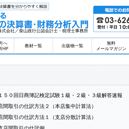
株式会社／柴山政行公認会計士・税理士事務所
方へ
無料
教材一覧
出版物一覧
所HP
メールマガジン
１５０回日商簿記検定試験１級・２級・３級解答速報
店間取引の仕訳方法２（本店集中計算法）
店間取引の仕訳方法１（支店分散計算法）
支店間取引の仕訳例