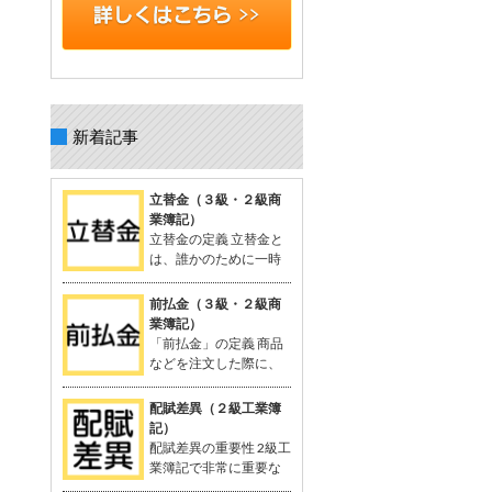
新着記事
立替金（３級・２級商
業簿記）
立替金の定義 立替金と
は、誰かのために一時
的に支払った代金で、
後日精算されるもの。 よく関連語句と
前払金（３級・２級商
して「給料」がセットで出てくる。 立
業簿記）
替金の概念 例：従業員の個人的な支出
「前払金」の定義 商品
や取引先の負担すべき広告費などを、
などを注文した際に、
一時的に立て替えて支払う。 支払った
品物を受け取る前に支
金額は「将来返してもらう予定のお
払った手付金や内金のこと。 支払いに
配賦差異（２級工業簿
金」として資産に計上される。 立替金
関連する勘定科目として「前払金」が
記）
は「立替金の請求権」として扱われ、
使用される。 関連する用語：商品の仕
配賦差異の重要性 2級工
資産勘定に計上。 簿記の問題での立替
入れなど。 「前払金」の概念 契約や注
業簿記で非常に重要な
金 給与支給時に従業員に対する立替金
文が成立した際、手付金を支払うこと
概念。 製造間接費を予