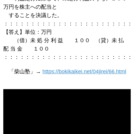
万円を株主への配当と
することを決議した。
：：：：：：：：：：：：：：：：：：：：：：：：
【答え】単位：万円
（借）未 処 分 利 益 １００ （貸）未 払
配 当 金 １００
：：：：：：：：：：：：：：：：：：：：：：：：
「柴山塾」→
https://bokikaikei.net/04jirei/66.html