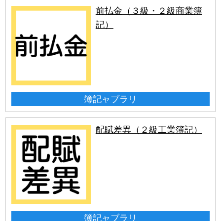
前払金（３級・２級商業簿
記）
簿記ャブラリ
配賦差異（２級工業簿記）
簿記ャブラリ