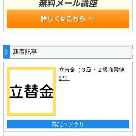
新着記事
立替金（３級・２級商業簿
記）
簿記ャブラリ