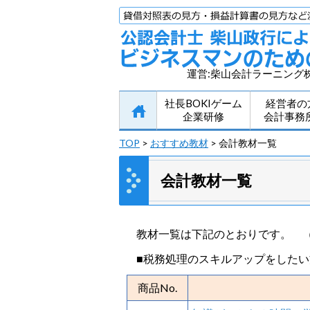
運営:柴山会計ラーニング
社長BOKIゲーム
経営者の
企業研修
会計事務
TOP
>
おすすめ教材
> 会計教材一覧
会計教材一覧
教材一覧は下記のとおりです。 
■税務処理のスキルアップをしたい
商品No.