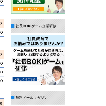
00
格
社長BOKIゲーム企業研修
00
格
00
00
00
無料メールマガジン
格