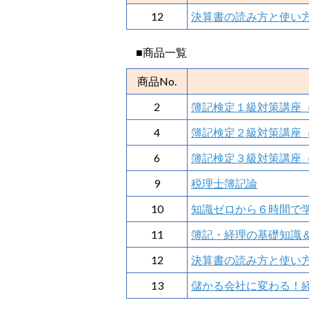
12
決算書の読み方と使い
■商品一覧
商品No.
2
簿記検定１級対策講座
4
簿記検定２級対策講座
6
簿記検定３級対策講座
9
税理士簿記論
10
知識ゼロから６時間で
11
簿記・経理の基礎知識＆
12
決算書の読み方と使い
13
儲かる会社に変わる！