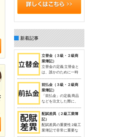
新着記事
立替金（３級・２級商
業簿記）
立替金の定義 立替金と
は、誰かのために一時
的に支払った代金で、
後日精算されるもの。 よく関連語句と
前払金（３級・２級商
して「給料」がセットで出てくる。 立
業簿記）
替金の概念 例：従業員の個人的な支出
「前払金」の定義 商品
や取引先の負担すべき広告費などを、
などを注文した際に、
一時的に立て替えて支払う。 支払った
品物を受け取る前に支
金額は「将来返してもらう予定のお
払った手付金や内金のこと。 支払いに
配賦差異（２級工業簿
金」として資産に計上される。 立替金
関連する勘定科目として「前払金」が
記）
は「立替金の請求権」として扱われ、
使用される。 関連する用語：商品の仕
配賦差異の重要性 2級工
資産勘定に計上。 簿記の問題での立替
入れなど。 「前払金」の概念 契約や注
業簿記で非常に重要な
金 給与支給時に従業員に対する立替金
文が成立した際、手付金を支払うこと
概念。 製造間接費を予