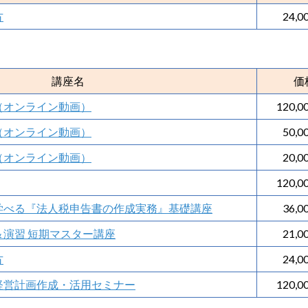
方
24,0
講座名
価
（オンライン動画）
120,0
（オンライン動画）
50,0
（オンライン動画）
20,0
120,0
学べる『法人税申告書の作成実務』基礎講座
36,0
演習 短期マスター講座
21,0
方
24,0
経営計画作成・活用セミナー
120,0