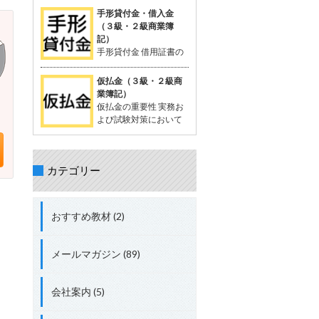
を相殺する処理が出題されることがあ
が一般的。 支払った時点では品物の受
定配賦や標準原価計算で計算する際に
手形貸付金・借入金
る。 立替金の処理について理解してお
け取りが確定していないため、「一時
生じる差異。 試験対策として配賦差異
（３級・２級商業簿
くことが重要。 具体的な取引例 例：従
的に相手に預けているお金」として扱
の理解は必須。 配賦差異の定義 配賦差
記）
業員の頼みで、個人的な支出65,000円
う。 支払った金額は資産勘定に計上さ
異は、製造間接費の予定配賦額（正常
手形貸付金 借用証書の
を立て替え、現金で支払う。 仕訳： 借
れ、将来的に商品を受け取る権利を持
配賦額）と実際発生額との差額。 この
代わりに約束手形を使
方：立替金 65,000円 貸方：現金
つと考えられる。 「前払金」の特性 仕
差異の把握は、原価管理やコスト管理
って行われる貸付債権。 資産に分類さ
仮払金（３級・２級商
入れや費用として確定しているわけで
において重要。 関連用語 「実際配
れる。 手形を使わない場合は、「貸付
業簿記）
はない。 目的の品物が手に入らなけれ
賦」、「予定配賦率」、「製造間接
金」 手形借入金 借用証書の代わりに約
仮払金の重要性 実務お
ば、支払った金額を返金してもらうこ
費」、「部門費」など。 配賦差異には
束手形を使って行われる借入債務。 負
よび試験対策において
ともある。 「前渡金」という用語も同
「予算差異」と「操業度差異」の2種
債に分類される。 手形を使わない場合
重要な科目。 簿記3級以
義で使用されることがある。 取引例
類がある。 配賦差異の計算方法 予定
は、「借入金」 仕訳例 資金を貸し付け
上で出題され、2級、1級、会計士、税
（正常）配賦額 = 予定（正常）配賦率
る場合：「手形貸付金」 資金を借り入
理士の試験にも登場する。 仮払金の分
× 実際操業度。 実際発生額との差額が
れる場合：「手形借入金」 具体例 200
カテゴリー
類 資産勘定に分類される。 実際の支出
配賦差異。 差異の処理方法 実際発生額
万円を借り入れ、約束手形を発行し当
金額や内容が未確定な場合に使用す
が予定額を上回る場合、追加コストと
座預金に入金された場合： 借方：当座
る。 仮払金の定義 支出金額や内容が確
して借方差異（不利差異）。 実際発生
預金 + 2,000,000円 貸方：手形借入金
定していない場合に一時的に支払う際
額が予定額を下回る場合、コスト節約
おすすめ教材 (2)
+ 2,000,000円 総勘定元帳への転記 資
に使用する勘定科目。 支出内容が確定
として貸方差異（有利差異）。
産：「当座預金 + 2,000,000円」 負
した時点で精算処理を行い、仮払金は
債：「手形借入金 + 2,000,000円」
解消される。 短期間で精算されること
メールマガジン (89)
が前提。 関連する勘定科目 現金や仮受
金（負債）などが関連する。 実務での
使用例 例: 出張費が確定しない場合、
会社案内 (5)
社員に2,000円を仮払金として渡し、
実際の費用が確定した後に精算する。