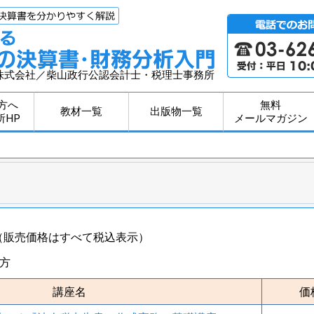
株式会社／柴山政行公認会計士・税理士事務所
方へ
無料
教材一覧
出版物一覧
所HP
メールマガジン
（販売価格はすべて税込表示）
方
講座名
価