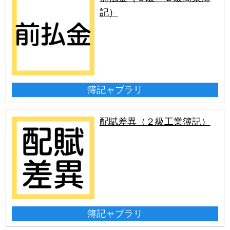
記）
簿記ャブラリ
配賦差異（２級工業簿記）
簿記ャブラリ