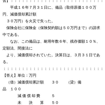
習】：：：：：：：：：：：：：：：：：：：：：：：：：
平成１６年７月３１日に、備品（取得原価１００万
円、減価償却累計額
３０万円）を火災で失った。
保険会社に保険金（保険契約額は５０万円まで）の請求
中である。
なお、この備品は、耐用年数６年、残存価額１０％、
定額法、間接法に
より、減価償却されていた。決算日は、３月３１日であ
る。
：：：：：：：：：：：：：：：：：：：：：：：：：：：
【答え】単位：万円
（借）減価償却累計額 ３０ （貸）備
品 １００
減 価 償 却 費 ５
未 決 算 ５０