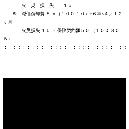
火 災 損 失 １５
※ 減価償却費 ５ ＝（１００ １０）÷６年×４／１２
ヶ月
火災損失 １５ ＝ 保険契約額５０ （１００ ３０
５）
：：：：：：：：：：：：：：：：：：：：：：：：：：：