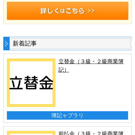
新着記事
立替金（３級・２級商業簿
記）
簿記ャブラリ
前払金（３級・２級商業簿