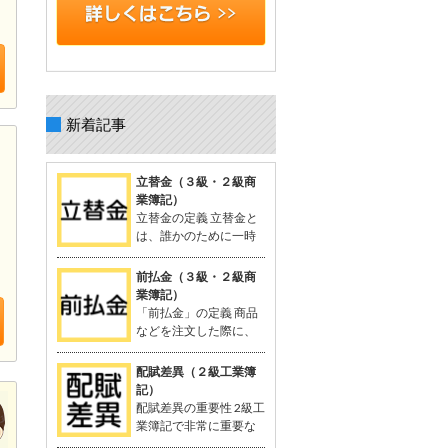
新着記事
立替金（３級・２級商
業簿記）
立替金の定義 立替金と
は、誰かのために一時
的に支払った代金で、
後日精算されるもの。 よく関連語句と
前払金（３級・２級商
して「給料」がセットで出てくる。 立
業簿記）
替金の概念 例：従業員の個人的な支出
「前払金」の定義 商品
や取引先の負担すべき広告費などを、
などを注文した際に、
一時的に立て替えて支払う。 支払った
品物を受け取る前に支
金額は「将来返してもらう予定のお
払った手付金や内金のこと。 支払いに
配賦差異（２級工業簿
金」として資産に計上される。 立替金
関連する勘定科目として「前払金」が
記）
は「立替金の請求権」として扱われ、
使用される。 関連する用語：商品の仕
配賦差異の重要性 2級工
資産勘定に計上。 簿記の問題での立替
入れなど。 「前払金」の概念 契約や注
業簿記で非常に重要な
金 給与支給時に従業員に対する立替金
文が成立した際、手付金を支払うこと
概念。 製造間接費を予