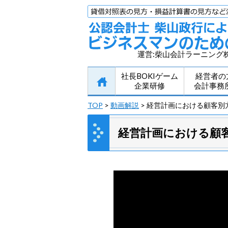
運営:柴山会計ラーニング
社長BOKIゲーム
経営者の
企業研修
会計事務
TOP
>
動画解説
> 経営計画における顧客別
経営計画における顧