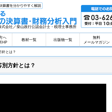
株式会社／柴山政行公認会計士・税理士事務所
方へ
無料
教材一覧
出版物一覧
所HP
メールマガジン
方針とは？
客別方針とは？