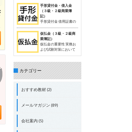
を相殺する処理が出題されることがあ
が一般的。 支払った時点では品物の受
定配賦や標準原価計算で計算する際に
手形貸付金・借入金
る。 立替金の処理について理解してお
け取りが確定していないため、「一時
生じる差異。 試験対策として配賦差異
（３級・２級商業簿
くことが重要。 具体的な取引例 例：従
的に相手に預けているお金」として扱
の理解は必須。 配賦差異の定義 配賦差
記）
業員の頼みで、個人的な支出65,000円
う。 支払った金額は資産勘定に計上さ
異は、製造間接費の予定配賦額（正常
手形貸付金 借用証書の
を立て替え、現金で支払う。 仕訳： 借
れ、将来的に商品を受け取る権利を持
配賦額）と実際発生額との差額。 この
代わりに約束手形を使
方：立替金 65,000円 貸方：現金
つと考えられる。 「前払金」の特性 仕
差異の把握は、原価管理やコスト管理
って行われる貸付債権。 資産に分類さ
仮払金（３級・２級商
入れや費用として確定しているわけで
において重要。 関連用語 「実際配
れる。 手形を使わない場合は、「貸付
業簿記）
はない。 目的の品物が手に入らなけれ
賦」、「予定配賦率」、「製造間接
金」 手形借入金 借用証書の代わりに約
仮払金の重要性 実務お
ば、支払った金額を返金してもらうこ
費」、「部門費」など。 配賦差異には
束手形を使って行われる借入債務。 負
よび試験対策において
ともある。 「前渡金」という用語も同
「予算差異」と「操業度差異」の2種
債に分類される。 手形を使わない場合
重要な科目。 簿記3級以
義で使用されることがある。 取引例
類がある。 配賦差異の計算方法 予定
は、「借入金」 仕訳例 資金を貸し付け
上で出題され、2級、1級、会計士、税
（正常）配賦額 = 予定（正常）配賦率
る場合：「手形貸付金」 資金を借り入
理士の試験にも登場する。 仮払金の分
× 実際操業度。 実際発生額との差額が
れる場合：「手形借入金」 具体例 200
カテゴリー
類 資産勘定に分類される。 実際の支出
配賦差異。 差異の処理方法 実際発生額
万円を借り入れ、約束手形を発行し当
金額や内容が未確定な場合に使用す
が予定額を上回る場合、追加コストと
座預金に入金された場合： 借方：当座
る。 仮払金の定義 支出金額や内容が確
して借方差異（不利差異）。 実際発生
預金 + 2,000,000円 貸方：手形借入金
定していない場合に一時的に支払う際
額が予定額を下回る場合、コスト節約
おすすめ教材 (2)
+ 2,000,000円 総勘定元帳への転記 資
に使用する勘定科目。 支出内容が確定
として貸方差異（有利差異）。
産：「当座預金 + 2,000,000円」 負
した時点で精算処理を行い、仮払金は
債：「手形借入金 + 2,000,000円」
解消される。 短期間で精算されること
メールマガジン (89)
が前提。 関連する勘定科目 現金や仮受
金（負債）などが関連する。 実務での
使用例 例: 出張費が確定しない場合、
会社案内 (5)
社員に2,000円を仮払金として渡し、
実際の費用が確定した後に精算する。