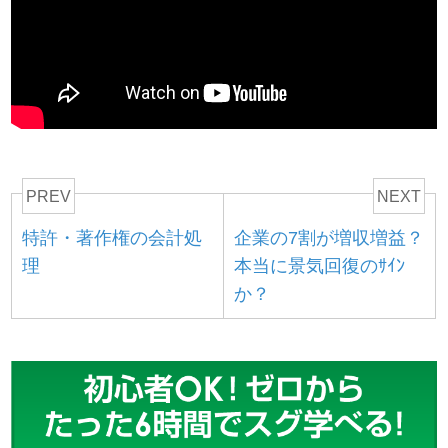
PREV
NEXT
特許・著作権の会計処
企業の7割が増収増益？
理
本当に景気回復のｻｲﾝ
か？