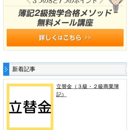
新着記事
立替金（３級・２級商業簿
記）