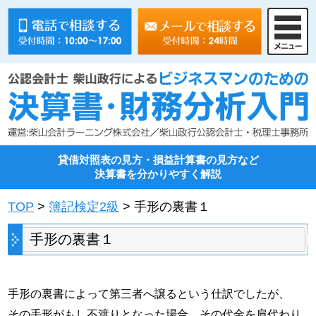
貸借対照表の見方・損益計算書の見方など
決算書を分かりやすく解説
TOP
>
簿記検定2級
> 手形の裏書１
手形の裏書１
手形の裏書によって第三者へ譲るという仕訳でしたが、
その手形がもし不渡りとなった場合、その代金を肩代わり