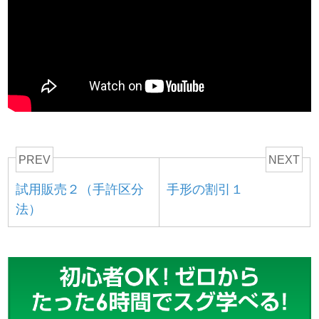
PREV
NEXT
試用販売２（手許区分
手形の割引１
法）