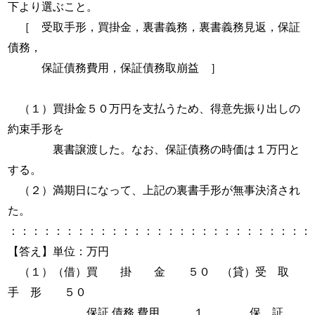
下より選ぶこと。
［ 受取手形，買掛金，裏書義務，裏書義務見返，保証
債務，
保証債務費用，保証債務取崩益 ］
（１）買掛金５０万円を支払うため、得意先振り出しの
約束手形を
裏書譲渡した。なお、保証債務の時価は１万円と
する。
（２）満期日になって、上記の裏書手形が無事決済され
た。
：：：：：：：：：：：：：：：：：：：：：：：：：：：
【答え】単位：万円
（１）（借）買 掛 金 ５０ （貸）受 取
手 形 ５０
保証 債務 費用 １ 保 証