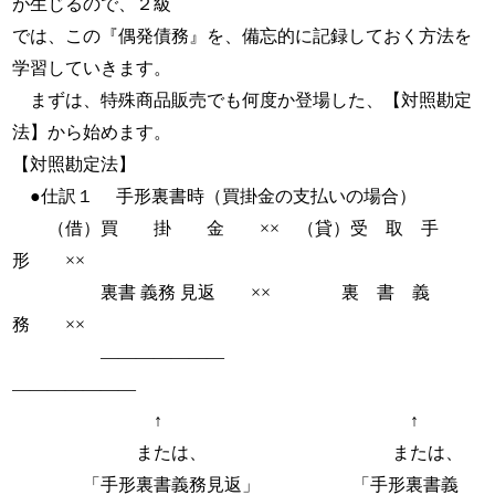
が生じるので、２級
では、この『偶発債務』を、備忘的に記録しておく方法を
学習していきます。
まずは、特殊商品販売でも何度か登場した、【対照勘定
法】から始めます。
【対照勘定法】
●仕訳１ 手形裏書時（買掛金の支払いの場合）
（借）買 掛 金 ×× （貸）受 取 手
形 ××
裏書 義務 見返 ×× 裏 書 義
務 ××
―――――――
―――――――
↑ ↑
または、 または、
「手形裏書義務見返」 「手形裏書義