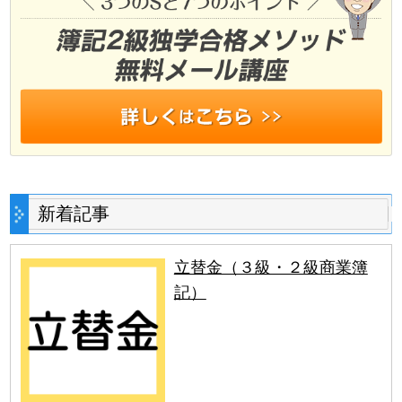
新着記事
立替金（３級・２級商業簿
記）