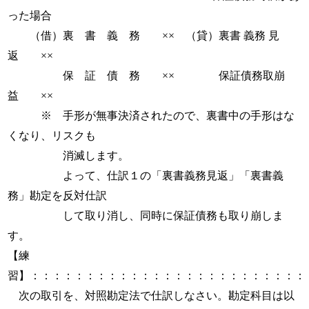
った場合
（借）裏 書 義 務 ×× （貸）裏書 義務 見
返 ××
保 証 債 務 ×× 保証債務取崩
益 ××
※ 手形が無事決済されたので、裏書中の手形はな
くなり、リスクも
消滅します。
よって、仕訳１の「裏書義務見返」「裏書義
務」勘定を反対仕訳
して取り消し、同時に保証債務も取り崩しま
す。
【練
習】：：：：：：：：：：：：：：：：：：：：：：：：：
次の取引を、対照勘定法で仕訳しなさい。勘定科目は以