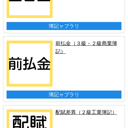
簿記ャブラリ
前払金（３級・２級商業簿
記）
簿記ャブラリ
配賦差異（２級工業簿記）