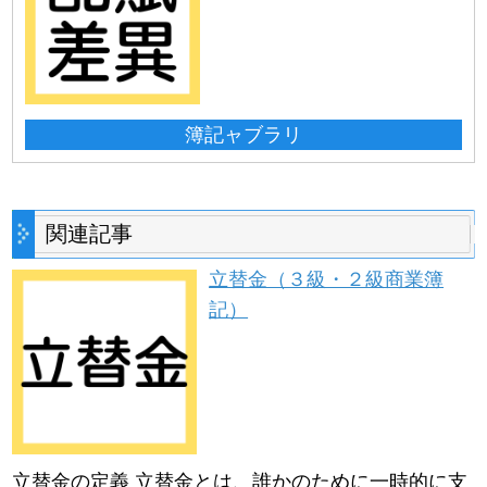
簿記ャブラリ
関連記事
立替金（３級・２級商業簿
記）
立替金の定義 立替金とは、誰かのために一時的に支