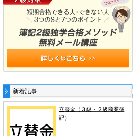
新着記事
立替金（３級・２級商業簿
記）