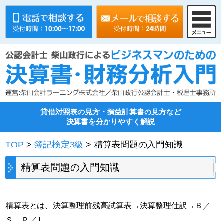
貸借対照表の見方・損益計算書の見方など
決算書を分かりやすく解説
TOP
>
簿記検定3級
> 精算表問題の入門知識
精算表問題の入門知識
精算表とは、決算整理前残高試算表→決算整理仕訳→Ｂ／
Ｓ、Ｐ／Ｌ