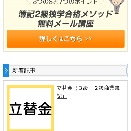
新着記事
立替金（３級・２級商業簿
記）