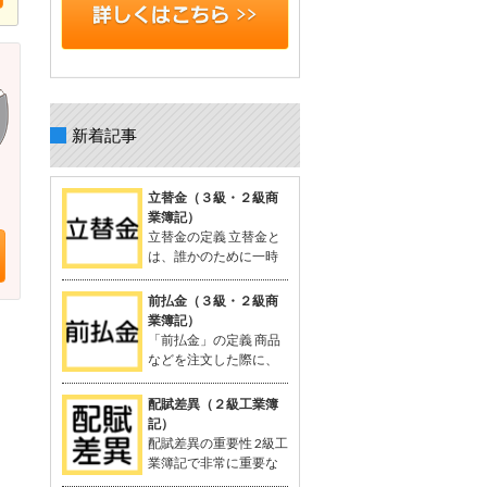
新着記事
立替金（３級・２級商
業簿記）
立替金の定義 立替金と
は、誰かのために一時
的に支払った代金で、
後日精算されるもの。 よく関連語句と
前払金（３級・２級商
して「給料」がセットで出てくる。 立
業簿記）
替金の概念 例：従業員の個人的な支出
「前払金」の定義 商品
や取引先の負担すべき広告費などを、
などを注文した際に、
一時的に立て替えて支払う。 支払った
品物を受け取る前に支
金額は「将来返してもらう予定のお
払った手付金や内金のこと。 支払いに
配賦差異（２級工業簿
金」として資産に計上される。 立替金
関連する勘定科目として「前払金」が
記）
は「立替金の請求権」として扱われ、
使用される。 関連する用語：商品の仕
配賦差異の重要性 2級工
資産勘定に計上。 簿記の問題での立替
入れなど。 「前払金」の概念 契約や注
業簿記で非常に重要な
金 給与支給時に従業員に対する立替金
文が成立した際、手付金を支払うこと
概念。 製造間接費を予