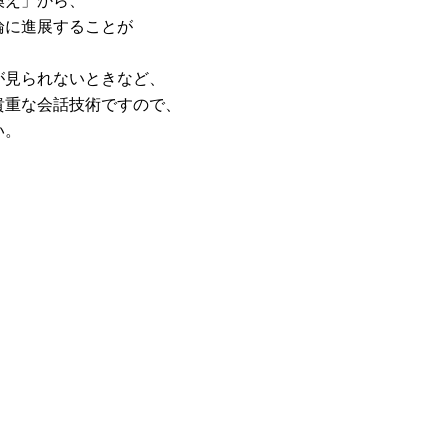
論に進展することが
が見られないときなど、
貴重な会話技術ですので、
い。