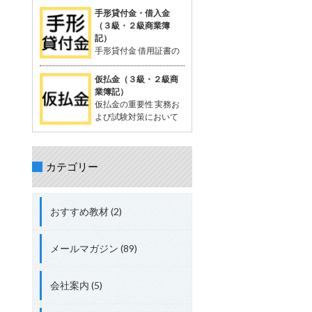
を相殺する処理が出題されることがあ
が一般的。 支払った時点では品物の受
定配賦や標準原価計算で計算する際に
手形貸付金・借入金
る。 立替金の処理について理解してお
け取りが確定していないため、「一時
生じる差異。 試験対策として配賦差異
（３級・２級商業簿
くことが重要。 具体的な取引例 例：従
的に相手に預けているお金」として扱
の理解は必須。 配賦差異の定義 配賦差
記）
業員の頼みで、個人的な支出65,000円
う。 支払った金額は資産勘定に計上さ
異は、製造間接費の予定配賦額（正常
手形貸付金 借用証書の
を立て替え、現金で支払う。 仕訳： 借
れ、将来的に商品を受け取る権利を持
配賦額）と実際発生額との差額。 この
代わりに約束手形を使
方：立替金 65,000円 貸方：現金
つと考えられる。 「前払金」の特性 仕
差異の把握は、原価管理やコスト管理
って行われる貸付債権。 資産に分類さ
仮払金（３級・２級商
入れや費用として確定しているわけで
において重要。 関連用語 「実際配
れる。 手形を使わない場合は、「貸付
業簿記）
はない。 目的の品物が手に入らなけれ
賦」、「予定配賦率」、「製造間接
金」 手形借入金 借用証書の代わりに約
仮払金の重要性 実務お
ば、支払った金額を返金してもらうこ
費」、「部門費」など。 配賦差異には
束手形を使って行われる借入債務。 負
よび試験対策において
ともある。 「前渡金」という用語も同
「予算差異」と「操業度差異」の2種
債に分類される。 手形を使わない場合
重要な科目。 簿記3級以
義で使用されることがある。 取引例
類がある。 配賦差異の計算方法 予定
は、「借入金」 仕訳例 資金を貸し付け
上で出題され、2級、1級、会計士、税
（正常）配賦額 = 予定（正常）配賦率
る場合：「手形貸付金」 資金を借り入
理士の試験にも登場する。 仮払金の分
× 実際操業度。 実際発生額との差額が
れる場合：「手形借入金」 具体例 200
カテゴリー
類 資産勘定に分類される。 実際の支出
配賦差異。 差異の処理方法 実際発生額
万円を借り入れ、約束手形を発行し当
金額や内容が未確定な場合に使用す
が予定額を上回る場合、追加コストと
座預金に入金された場合： 借方：当座
る。 仮払金の定義 支出金額や内容が確
して借方差異（不利差異）。 実際発生
預金 + 2,000,000円 貸方：手形借入金
定していない場合に一時的に支払う際
額が予定額を下回る場合、コスト節約
おすすめ教材 (2)
+ 2,000,000円 総勘定元帳への転記 資
に使用する勘定科目。 支出内容が確定
として貸方差異（有利差異）。
産：「当座預金 + 2,000,000円」 負
した時点で精算処理を行い、仮払金は
債：「手形借入金 + 2,000,000円」
解消される。 短期間で精算されること
メールマガジン (89)
が前提。 関連する勘定科目 現金や仮受
金（負債）などが関連する。 実務での
使用例 例: 出張費が確定しない場合、
会社案内 (5)
社員に2,000円を仮払金として渡し、
実際の費用が確定した後に精算する。