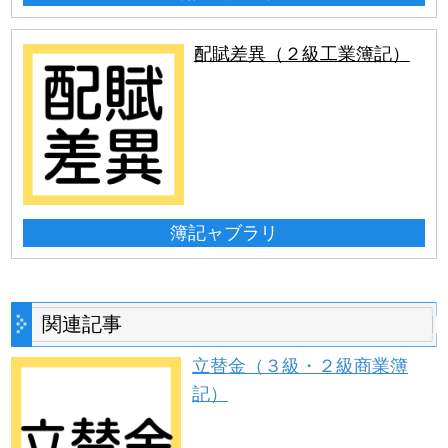
配賦差異（２級工業簿記）
簿記ャブラリ
関連記事
立替金（３級・２級商業簿
記）