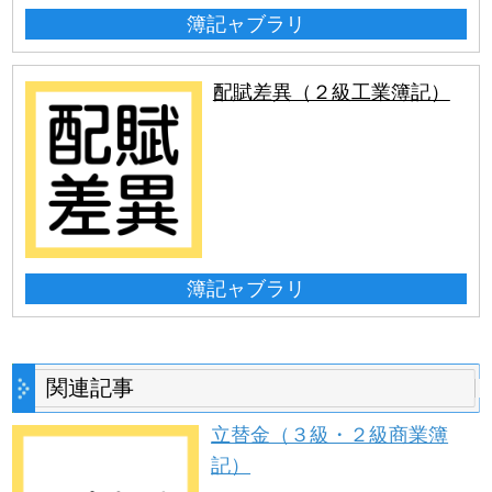
簿記ャブラリ
配賦差異（２級工業簿記）
簿記ャブラリ
関連記事
立替金（３級・２級商業簿
記）