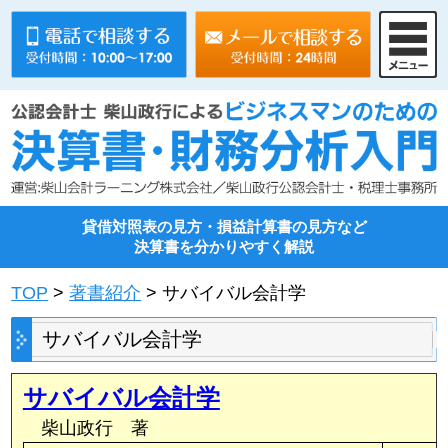
貸借対照表の見方・損益計算書の見方など
決算書を分かりやすく解説
TOP
>
著書紹介
> サバイバル会計学
サバイバル会計学
サバイバル会計学
柴山政行 著