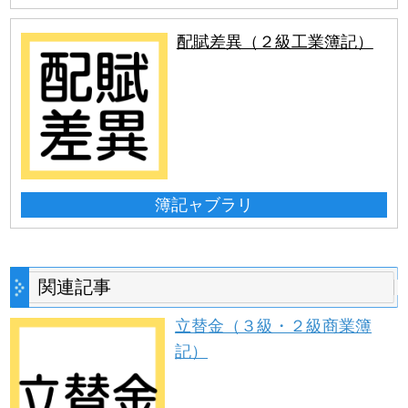
配賦差異（２級工業簿記）
簿記ャブラリ
関連記事
立替金（３級・２級商業簿
記）