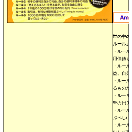
世の中の
ルール」
・ルール
用価値も
・ルール
益。自分
・ルール
るものが
・ルール4
95万円(tim
・ルール
ぶべし(Timi
・ルール6