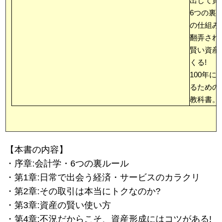
出して買
6つの裏
の仕組み
翻弄され
賢い資産
くる!
100年
るための
教科書。
【本書の内容】
・序章:会計学・6つの裏ルール
・第1章:日常で出会う経済・サービスのカラクリ
・第2章:その取引は本当にトクなのか?
・第3章:資産の賢い使い方
・第4章:不況だからこそ、資産形成にはコツがある!