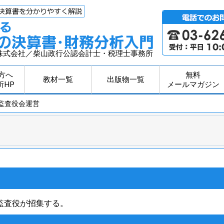
株式会社／柴山政行公認会計士・税理士事務所
方へ
無料
教材一覧
出版物一覧
所HP
メールマガジン
 監査役会運営
監査役が招集する。