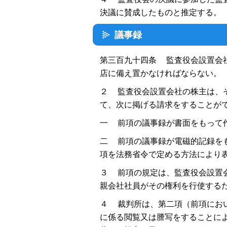
決議に賛成したものと推定する。
議事録
第三百九十四条 監査役会設置会
店に備え置かなければならない。
２ 監査役会設置会社の株主は、
て、次に掲げる請求をすることが
一 前項の議事録が書面をもって
二 前項の議事録が電磁的記録を
項を法務省令で定める方法により
３ 前項の規定は、監査役会設置
親会社社員がその権利を行使する
４ 裁判所は、第二項（前項にお
に係る閲覧又は謄写をすることに