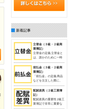
新着記事
立替金（３級・２級商
業簿記）
立替金の定義 立替金と
は、誰かのために一時
的に支払った代金で、
後日精算されるもの。 よく関連語句と
前払金（３級・２級商
して「給料」がセットで出てくる。 立
業簿記）
替金の概念 例：従業員の個人的な支出
「前払金」の定義 商品
や取引先の負担すべき広告費などを、
などを注文した際に、
一時的に立て替えて支払う。 支払った
品物を受け取る前に支
金額は「将来返してもらう予定のお
払った手付金や内金のこと。 支払いに
配賦差異（２級工業簿
金」として資産に計上される。 立替金
関連する勘定科目として「前払金」が
記）
は「立替金の請求権」として扱われ、
使用される。 関連する用語：商品の仕
配賦差異の重要性 2級工
資産勘定に計上。 簿記の問題での立替
入れなど。 「前払金」の概念 契約や注
業簿記で非常に重要な
金 給与支給時に従業員に対する立替金
文が成立した際、手付金を支払うこと
概念。 製造間接費を予