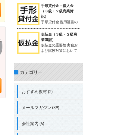
を相殺する処理が出題されることがあ
が一般的。 支払った時点では品物の受
定配賦や標準原価計算で計算する際に
手形貸付金・借入金
る。 立替金の処理について理解してお
け取りが確定していないため、「一時
生じる差異。 試験対策として配賦差異
（３級・２級商業簿
くことが重要。 具体的な取引例 例：従
的に相手に預けているお金」として扱
の理解は必須。 配賦差異の定義 配賦差
記）
業員の頼みで、個人的な支出65,000円
う。 支払った金額は資産勘定に計上さ
異は、製造間接費の予定配賦額（正常
手形貸付金 借用証書の
を立て替え、現金で支払う。 仕訳： 借
れ、将来的に商品を受け取る権利を持
配賦額）と実際発生額との差額。 この
代わりに約束手形を使
方：立替金 65,000円 貸方：現金
つと考えられる。 「前払金」の特性 仕
差異の把握は、原価管理やコスト管理
って行われる貸付債権。 資産に分類さ
仮払金（３級・２級商
入れや費用として確定しているわけで
において重要。 関連用語 「実際配
れる。 手形を使わない場合は、「貸付
業簿記）
はない。 目的の品物が手に入らなけれ
賦」、「予定配賦率」、「製造間接
金」 手形借入金 借用証書の代わりに約
仮払金の重要性 実務お
ば、支払った金額を返金してもらうこ
費」、「部門費」など。 配賦差異には
束手形を使って行われる借入債務。 負
よび試験対策において
ともある。 「前渡金」という用語も同
「予算差異」と「操業度差異」の2種
債に分類される。 手形を使わない場合
重要な科目。 簿記3級以
義で使用されることがある。 取引例
類がある。 配賦差異の計算方法 予定
は、「借入金」 仕訳例 資金を貸し付け
上で出題され、2級、1級、会計士、税
（正常）配賦額 = 予定（正常）配賦率
る場合：「手形貸付金」 資金を借り入
理士の試験にも登場する。 仮払金の分
× 実際操業度。 実際発生額との差額が
れる場合：「手形借入金」 具体例 200
カテゴリー
類 資産勘定に分類される。 実際の支出
配賦差異。 差異の処理方法 実際発生額
万円を借り入れ、約束手形を発行し当
金額や内容が未確定な場合に使用す
が予定額を上回る場合、追加コストと
座預金に入金された場合： 借方：当座
る。 仮払金の定義 支出金額や内容が確
して借方差異（不利差異）。 実際発生
預金 + 2,000,000円 貸方：手形借入金
定していない場合に一時的に支払う際
額が予定額を下回る場合、コスト節約
おすすめ教材 (2)
+ 2,000,000円 総勘定元帳への転記 資
に使用する勘定科目。 支出内容が確定
として貸方差異（有利差異）。
産：「当座預金 + 2,000,000円」 負
した時点で精算処理を行い、仮払金は
債：「手形借入金 + 2,000,000円」
解消される。 短期間で精算されること
メールマガジン (89)
が前提。 関連する勘定科目 現金や仮受
金（負債）などが関連する。 実務での
使用例 例: 出張費が確定しない場合、
会社案内 (5)
社員に2,000円を仮払金として渡し、
実際の費用が確定した後に精算する。