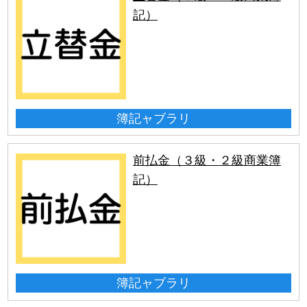
記）
簿記ャブラリ
前払金（３級・２級商業簿
記）
簿記ャブラリ