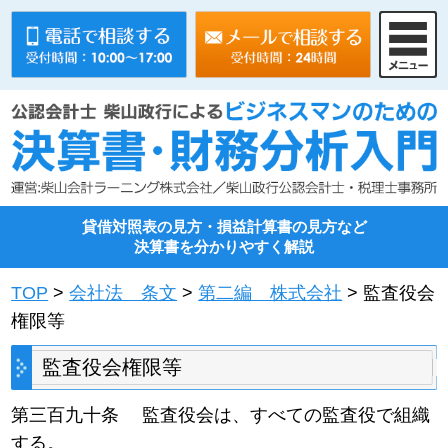
貸借対照表の見方・損益計算書の見方など
決算書を分かりやすく解説
TOP
>
会社法 条文
>
第二編 株式会社
> 監査役会
権限等
監査役会権限等
第三百九十条 監査役会は、すべての監査役で組織
する。