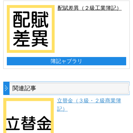
配賦差異（２級工業簿記）
簿記ャブラリ
関連記事
立替金（３級・２級商業簿
記）