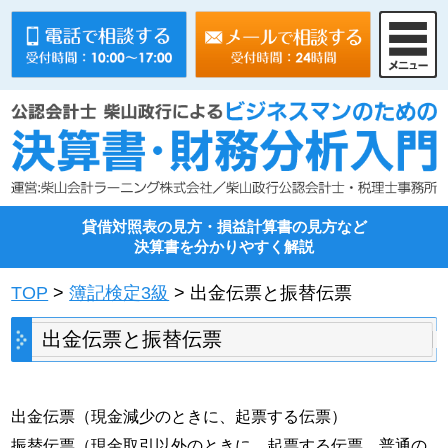
貸借対照表の見方・損益計算書の見方など
決算書を分かりやすく解説
TOP
>
簿記検定3級
> 出金伝票と振替伝票
出金伝票と振替伝票
出金伝票（現金減少のときに、起票する伝票）
振替伝票（現金取引以外のときに、起票する伝票。普通の