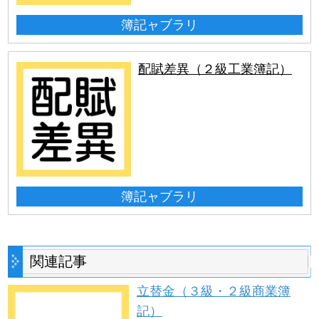
簿記ャブラリ
配賦差異（２級工業簿記）
簿記ャブラリ
関連記事
立替金（３級・２級商業簿
記）