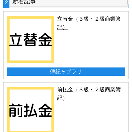
新着記事
立替金（３級・２級商業簿
記）
簿記ャブラリ
前払金（３級・２級商業簿
記）