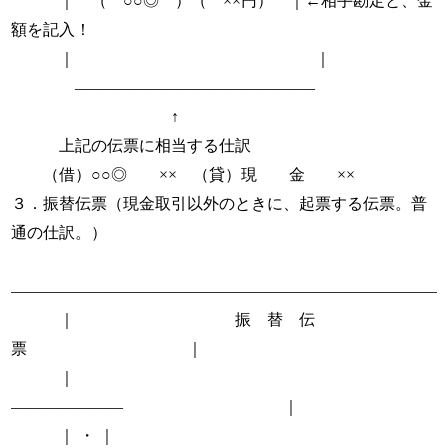
｜ （ ○○◎ ）（ ××円） ｜←相手勘定と、金
額を記入！
｜ ｜
―――――――――――――――
↑
上記の伝票に相当する仕訳
（借）○○◎ ×× （貸）現 金 ××
３．振替伝票（現金取引以外のときに、起票する伝票。普
通の仕訳。）
―――――――――――――――――――――
｜ 振 替 伝
票 ｜
｜
――――――― ｜
｜ ・ ｜