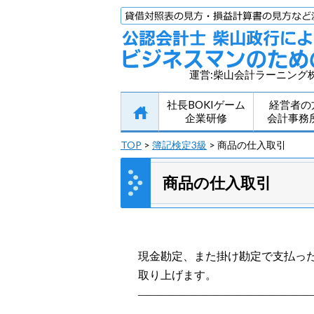
運営:柴山会計ラーニング
社長BOKIゲーム
経営者の
企業研修
会計事務
TOP
>
簿記検定3級
> 商品の仕入取引
商品の仕入取引
現金勘定、また掛け勘定で支払っ
取り上げます。
———————————————
less