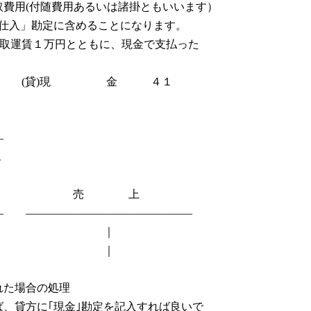
費用(付随費用あるいは諸掛ともいいます）
｢仕入」勘定に含めることになります。
引取運賃１万円とともに、現金で支払った
 (貸)現 金 ４１
―
１
 売 上
― ―――――――――――――――
 ｜
 ｜
れた場合の処理
、貸方に｢現金｣勘定を記入すれば良いで