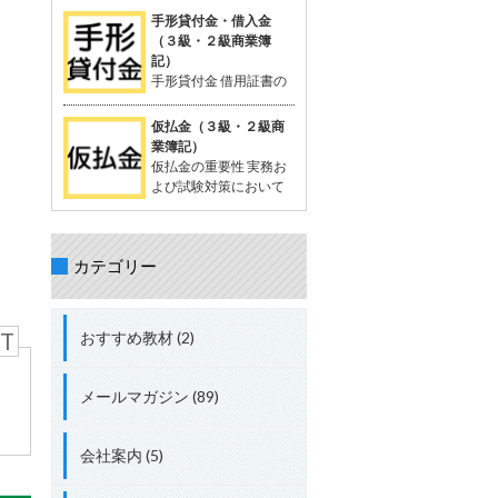
を相殺する処理が出題されることがあ
が一般的。 支払った時点では品物の受
定配賦や標準原価計算で計算する際に
手形貸付金・借入金
る。 立替金の処理について理解してお
け取りが確定していないため、「一時
生じる差異。 試験対策として配賦差異
（３級・２級商業簿
くことが重要。 具体的な取引例 例：従
的に相手に預けているお金」として扱
の理解は必須。 配賦差異の定義 配賦差
記）
業員の頼みで、個人的な支出65,000円
う。 支払った金額は資産勘定に計上さ
異は、製造間接費の予定配賦額（正常
手形貸付金 借用証書の
を立て替え、現金で支払う。 仕訳： 借
れ、将来的に商品を受け取る権利を持
配賦額）と実際発生額との差額。 この
代わりに約束手形を使
方：立替金 65,000円 貸方：現金
つと考えられる。 「前払金」の特性 仕
差異の把握は、原価管理やコスト管理
って行われる貸付債権。 資産に分類さ
仮払金（３級・２級商
入れや費用として確定しているわけで
において重要。 関連用語 「実際配
れる。 手形を使わない場合は、「貸付
業簿記）
はない。 目的の品物が手に入らなけれ
賦」、「予定配賦率」、「製造間接
金」 手形借入金 借用証書の代わりに約
仮払金の重要性 実務お
ば、支払った金額を返金してもらうこ
費」、「部門費」など。 配賦差異には
束手形を使って行われる借入債務。 負
よび試験対策において
ともある。 「前渡金」という用語も同
「予算差異」と「操業度差異」の2種
債に分類される。 手形を使わない場合
重要な科目。 簿記3級以
義で使用されることがある。 取引例
類がある。 配賦差異の計算方法 予定
は、「借入金」 仕訳例 資金を貸し付け
上で出題され、2級、1級、会計士、税
（正常）配賦額 = 予定（正常）配賦率
る場合：「手形貸付金」 資金を借り入
理士の試験にも登場する。 仮払金の分
× 実際操業度。 実際発生額との差額が
れる場合：「手形借入金」 具体例 200
カテゴリー
類 資産勘定に分類される。 実際の支出
配賦差異。 差異の処理方法 実際発生額
万円を借り入れ、約束手形を発行し当
金額や内容が未確定な場合に使用す
が予定額を上回る場合、追加コストと
座預金に入金された場合： 借方：当座
る。 仮払金の定義 支出金額や内容が確
して借方差異（不利差異）。 実際発生
預金 + 2,000,000円 貸方：手形借入金
定していない場合に一時的に支払う際
額が予定額を下回る場合、コスト節約
T
おすすめ教材 (2)
+ 2,000,000円 総勘定元帳への転記 資
に使用する勘定科目。 支出内容が確定
として貸方差異（有利差異）。
産：「当座預金 + 2,000,000円」 負
した時点で精算処理を行い、仮払金は
債：「手形借入金 + 2,000,000円」
解消される。 短期間で精算されること
メールマガジン (89)
が前提。 関連する勘定科目 現金や仮受
金（負債）などが関連する。 実務での
使用例 例: 出張費が確定しない場合、
会社案内 (5)
社員に2,000円を仮払金として渡し、
実際の費用が確定した後に精算する。