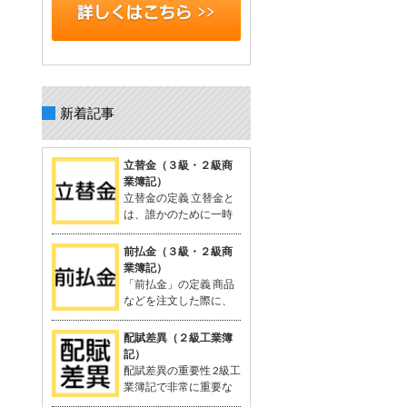
新着記事
立替金（３級・２級商
業簿記）
立替金の定義 立替金と
は、誰かのために一時
的に支払った代金で、
後日精算されるもの。 よく関連語句と
前払金（３級・２級商
して「給料」がセットで出てくる。 立
業簿記）
替金の概念 例：従業員の個人的な支出
「前払金」の定義 商品
や取引先の負担すべき広告費などを、
などを注文した際に、
一時的に立て替えて支払う。 支払った
品物を受け取る前に支
金額は「将来返してもらう予定のお
払った手付金や内金のこと。 支払いに
配賦差異（２級工業簿
金」として資産に計上される。 立替金
関連する勘定科目として「前払金」が
記）
は「立替金の請求権」として扱われ、
使用される。 関連する用語：商品の仕
配賦差異の重要性 2級工
資産勘定に計上。 簿記の問題での立替
入れなど。 「前払金」の概念 契約や注
業簿記で非常に重要な
金 給与支給時に従業員に対する立替金
文が成立した際、手付金を支払うこと
概念。 製造間接費を予