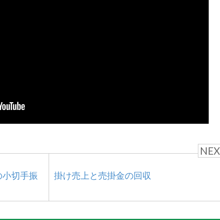
NEX
の小切手振
掛け売上と売掛金の回収