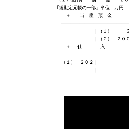
｢総勘定元帳の一部」単位：万円
＋ 当 座 預 金
――――――――――――――
｜（１） ２ （２
｜（２） ２
＋ 仕 入
――――――――――――――
（１） ２０
｜