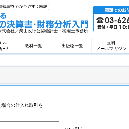
株式会社／柴山政行公認会計士・税理士事務所
方へ
無料
教材一覧
出版物一覧
所HP
メールマガジン
た場合の仕入れ取引を
—————————————–
on.012