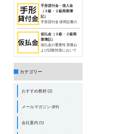
を相殺する処理が出題されることがあ
が一般的。 支払った時点では品物の受
定配賦や標準原価計算で計算する際に
手形貸付金・借入金
る。 立替金の処理について理解してお
け取りが確定していないため、「一時
生じる差異。 試験対策として配賦差異
（３級・２級商業簿
くことが重要。 具体的な取引例 例：従
的に相手に預けているお金」として扱
の理解は必須。 配賦差異の定義 配賦差
記）
業員の頼みで、個人的な支出65,000円
う。 支払った金額は資産勘定に計上さ
異は、製造間接費の予定配賦額（正常
手形貸付金 借用証書の
を立て替え、現金で支払う。 仕訳： 借
れ、将来的に商品を受け取る権利を持
配賦額）と実際発生額との差額。 この
代わりに約束手形を使
方：立替金 65,000円 貸方：現金
つと考えられる。 「前払金」の特性 仕
差異の把握は、原価管理やコスト管理
って行われる貸付債権。 資産に分類さ
仮払金（３級・２級商
入れや費用として確定しているわけで
において重要。 関連用語 「実際配
れる。 手形を使わない場合は、「貸付
業簿記）
はない。 目的の品物が手に入らなけれ
賦」、「予定配賦率」、「製造間接
金」 手形借入金 借用証書の代わりに約
仮払金の重要性 実務お
ば、支払った金額を返金してもらうこ
費」、「部門費」など。 配賦差異には
束手形を使って行われる借入債務。 負
よび試験対策において
ともある。 「前渡金」という用語も同
「予算差異」と「操業度差異」の2種
債に分類される。 手形を使わない場合
重要な科目。 簿記3級以
義で使用されることがある。 取引例
類がある。 配賦差異の計算方法 予定
は、「借入金」 仕訳例 資金を貸し付け
上で出題され、2級、1級、会計士、税
（正常）配賦額 = 予定（正常）配賦率
る場合：「手形貸付金」 資金を借り入
理士の試験にも登場する。 仮払金の分
× 実際操業度。 実際発生額との差額が
れる場合：「手形借入金」 具体例 200
カテゴリー
類 資産勘定に分類される。 実際の支出
配賦差異。 差異の処理方法 実際発生額
万円を借り入れ、約束手形を発行し当
金額や内容が未確定な場合に使用す
が予定額を上回る場合、追加コストと
座預金に入金された場合： 借方：当座
る。 仮払金の定義 支出金額や内容が確
して借方差異（不利差異）。 実際発生
預金 + 2,000,000円 貸方：手形借入金
定していない場合に一時的に支払う際
額が予定額を下回る場合、コスト節約
おすすめ教材 (2)
+ 2,000,000円 総勘定元帳への転記 資
に使用する勘定科目。 支出内容が確定
として貸方差異（有利差異）。
産：「当座預金 + 2,000,000円」 負
した時点で精算処理を行い、仮払金は
債：「手形借入金 + 2,000,000円」
解消される。 短期間で精算されること
メールマガジン (89)
が前提。 関連する勘定科目 現金や仮受
金（負債）などが関連する。 実務での
使用例 例: 出張費が確定しない場合、
会社案内 (5)
社員に2,000円を仮払金として渡し、
実際の費用が確定した後に精算する。