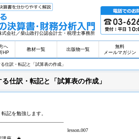
株式会社／柴山政行公認会計士・税理士事務所
方へ
無料
教材一覧
出版物一覧
所HP
メールマガジン
する仕訳・転記と「試算表の作成」
する仕訳・転記と「試算表の作成」
・転記を勉強します。
—————————————–
on.007
える！！簿記講座 ★