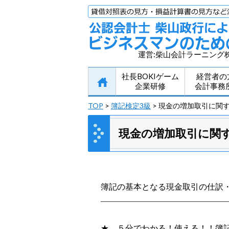
運営:柴山会計ラーニング
社長BOKIゲーム
経営者の
企業研修
会計事務
TOP
>
簿記検定3級
> 現金の増加取引に関
現金の増加取引に関
簿記の基本となる現金取引の仕訳
———————————————
less
★ ５分でわかる！使