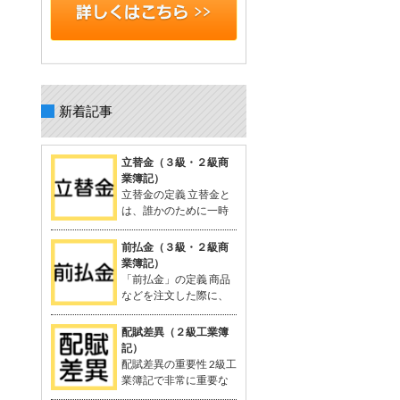
新着記事
立替金（３級・２級商
業簿記）
立替金の定義 立替金と
は、誰かのために一時
的に支払った代金で、
後日精算されるもの。 よく関連語句と
前払金（３級・２級商
して「給料」がセットで出てくる。 立
業簿記）
替金の概念 例：従業員の個人的な支出
「前払金」の定義 商品
や取引先の負担すべき広告費などを、
などを注文した際に、
一時的に立て替えて支払う。 支払った
品物を受け取る前に支
金額は「将来返してもらう予定のお
払った手付金や内金のこと。 支払いに
配賦差異（２級工業簿
金」として資産に計上される。 立替金
関連する勘定科目として「前払金」が
記）
は「立替金の請求権」として扱われ、
使用される。 関連する用語：商品の仕
配賦差異の重要性 2級工
資産勘定に計上。 簿記の問題での立替
入れなど。 「前払金」の概念 契約や注
業簿記で非常に重要な
金 給与支給時に従業員に対する立替金
文が成立した際、手付金を支払うこと
概念。 製造間接費を予