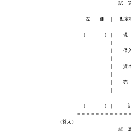
試 算 表 （
左 側 ｜ 勘定科目
（ ）｜ 現 
｜ 
｜ 借入金 
｜ 
｜ 資本金 
｜ 
｜ 売 上 
｜ 
（ ）｜ 計 
＝＝＝＝＝＝＝＝＝＝＝＝＝
（答え）
試 算 表 （