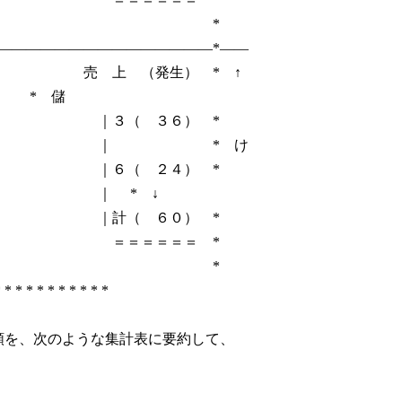
 *
―――――――――――――――*――
（発生） * ↑
 儲
 ３６） *
 * け
 ２４） *
* ↓
 ６０） *
＝＝＝ *
 *
 * * * * * * * * * *
を、次のような集計表に要約して、