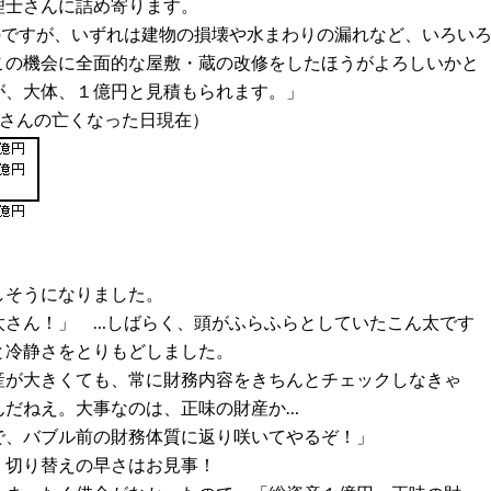
理士さんに詰め寄ります。
のですが、いずれは建物の損壊や水まわりの漏れなど、いろい
この機会に全面的な屋敷・蔵の改修をしたほうがよろしいかと
が、大体、１億円と見積もられます。」
父さんの亡くなった日現在）
しそうになりました。
太さん！」 …しばらく、頭がふらふらとしていたこん太です
と冷静さをとりもどしました。
産が大きくても、常に財務内容をきちんとチェックしなきゃ
んだねえ。大事なのは、正味の財産か…
で、バブル前の財務体質に返り咲いてやるぞ！」
。切り替えの早さはお見事！