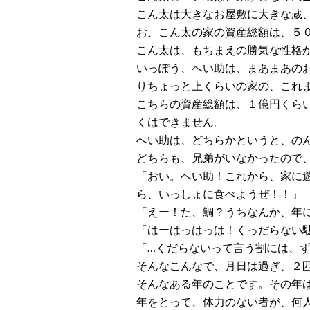
こん太は大きなお屋敷に大きな蔵
お、こん太の家の資産総額は、５
こん太は、もちまえの勝気な性格
いっぽう、へい助は、まあまあの
りちょっと上くらいの家の、これ
こちらの資産総額は、１億円くら
くはできません。
へい助は、どちらかというと、の
どちらも、兄弟がいなかったので
「おい。へい助！これから、家に
ら、いっしょに食べようぜ！！」
「えー！た、鯛？うちなんか、年
「はーはっはっは！くっだらない
「…くだらないって言う割には、ずい
そんなこんなで、月日は過ぎ、２
そんなある年のことです。その年
年をとって、体力のない者が、何