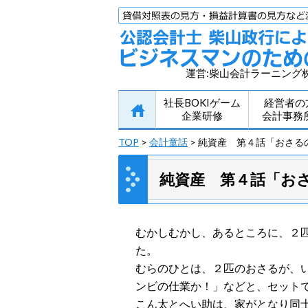
運営:柴山会計ラーニング
社長BOKIゲーム
経営者の
企業研修
会計事務
TOP
>
会計童話
> 純資産 第４話「おさる
純資産 第４話「お
むかしむかし、あるところに、２
た。
むらのひとは、２匹のおさるが、
ンビの仕業か！」などと、セット
こん太とへい助は、家がとなり同