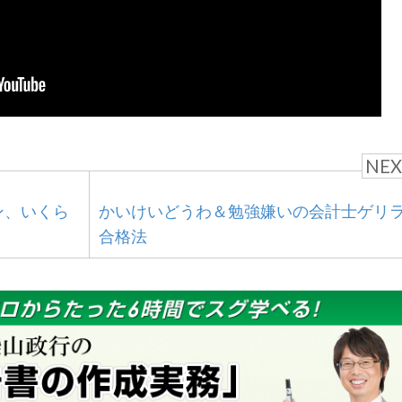
NEX
ン、いくら
かいけいどうわ＆勉強嫌いの会計士ゲリ
合格法