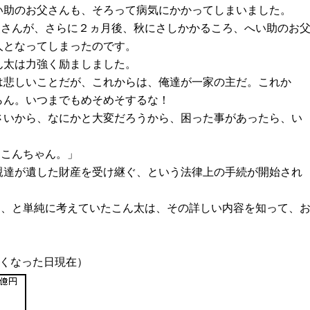
い助のお父さんも、そろって病気にかかってしまいました。
父さんが、さらに２ヵ月後、秋にさしかかるころ、へい助のお
人となってしまったのです。
ん太は力強く励ましました。
は悲しいことだが、これからは、俺達が一家の主だ。これか
らん。いつまでもめそめそするな！
さいから、なにかと大変だろうから、困った事があったら、い
、こんちゃん。」
親達が遺した財産を受け継ぐ、という法律上の手続が開始され
る、と単純に考えていたこん太は、その詳しい内容を知って、
亡くなった日現在）