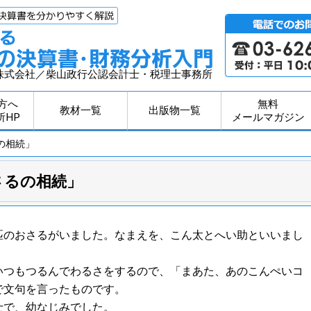
株式会社／柴山政行公認会計士・税理士事務所
方へ
無料
教材一覧
出版物一覧
所HP
メールマガジン
の相続」
さるの相続」
匹のおさるがいました。なまえを、こん太とへい助といいまし
いつもつるんでわるさをするので、「まあた、あのこんぺいコ
で文句を言ったものです。
士で、幼なじみでした。