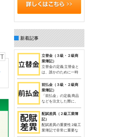
新着記事
T
立替金（３級・２級商
業簿記）
立替金の定義 立替金と
ラ
は、誰かのために一時
的に支払った代金で、
後日精算されるもの。 よく関連語句と
前払金（３級・２級商
して「給料」がセットで出てくる。 立
業簿記）
替金の概念 例：従業員の個人的な支出
「前払金」の定義 商品
や取引先の負担すべき広告費などを、
などを注文した際に、
一時的に立て替えて支払う。 支払った
品物を受け取る前に支
金額は「将来返してもらう予定のお
払った手付金や内金のこと。 支払いに
配賦差異（２級工業簿
金」として資産に計上される。 立替金
関連する勘定科目として「前払金」が
記）
は「立替金の請求権」として扱われ、
使用される。 関連する用語：商品の仕
配賦差異の重要性 2級工
資産勘定に計上。 簿記の問題での立替
入れなど。 「前払金」の概念 契約や注
業簿記で非常に重要な
金 給与支給時に従業員に対する立替金
文が成立した際、手付金を支払うこと
概念。 製造間接費を予