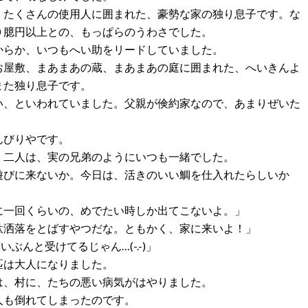
、たくさんの使用人に囲まれた、豪勢な家の独り息子です。な
０臆円以上との、もっぱらのうわさでした。
からか、いつもへい助をリードしていました。
お屋敷、まあまあの蔵、まあまあの庭に囲まれた、へいきんよ
また独り息子です。
い、といわれていました。父親が倹約家なので、あまりぜいた
んびりやです。
、二人は、実の兄弟のようにいつも一緒でした。
遊びに来ないか。今日は、活きのいい鯛を仕入れたらしいか
に一回くらいの、めでたい時しか出てこないよ。」
駄洒落をとばすやつだな。ともかく、家に来いよ！」
ぶんと受けてるじゃん…(-.-)」
匹は大人になりました。
は、村に、たちの悪い病気がはやりました。
人も倒れてしまったのです。