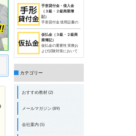
を相殺する処理が出題されることがあ
が一般的。 支払った時点では品物の受
定配賦や標準原価計算で計算する際に
手形貸付金・借入金
る。 立替金の処理について理解してお
け取りが確定していないため、「一時
生じる差異。 試験対策として配賦差異
（３級・２級商業簿
くことが重要。 具体的な取引例 例：従
的に相手に預けているお金」として扱
の理解は必須。 配賦差異の定義 配賦差
記）
業員の頼みで、個人的な支出65,000円
う。 支払った金額は資産勘定に計上さ
異は、製造間接費の予定配賦額（正常
手形貸付金 借用証書の
を立て替え、現金で支払う。 仕訳： 借
れ、将来的に商品を受け取る権利を持
配賦額）と実際発生額との差額。 この
代わりに約束手形を使
方：立替金 65,000円 貸方：現金
つと考えられる。 「前払金」の特性 仕
差異の把握は、原価管理やコスト管理
って行われる貸付債権。 資産に分類さ
仮払金（３級・２級商
入れや費用として確定しているわけで
において重要。 関連用語 「実際配
れる。 手形を使わない場合は、「貸付
業簿記）
はない。 目的の品物が手に入らなけれ
賦」、「予定配賦率」、「製造間接
金」 手形借入金 借用証書の代わりに約
仮払金の重要性 実務お
ば、支払った金額を返金してもらうこ
費」、「部門費」など。 配賦差異には
束手形を使って行われる借入債務。 負
よび試験対策において
ともある。 「前渡金」という用語も同
「予算差異」と「操業度差異」の2種
債に分類される。 手形を使わない場合
重要な科目。 簿記3級以
義で使用されることがある。 取引例
類がある。 配賦差異の計算方法 予定
は、「借入金」 仕訳例 資金を貸し付け
上で出題され、2級、1級、会計士、税
（正常）配賦額 = 予定（正常）配賦率
る場合：「手形貸付金」 資金を借り入
理士の試験にも登場する。 仮払金の分
× 実際操業度。 実際発生額との差額が
れる場合：「手形借入金」 具体例 200
カテゴリー
類 資産勘定に分類される。 実際の支出
配賦差異。 差異の処理方法 実際発生額
万円を借り入れ、約束手形を発行し当
金額や内容が未確定な場合に使用す
が予定額を上回る場合、追加コストと
座預金に入金された場合： 借方：当座
る。 仮払金の定義 支出金額や内容が確
して借方差異（不利差異）。 実際発生
預金 + 2,000,000円 貸方：手形借入金
定していない場合に一時的に支払う際
額が予定額を下回る場合、コスト節約
おすすめ教材 (2)
+ 2,000,000円 総勘定元帳への転記 資
に使用する勘定科目。 支出内容が確定
として貸方差異（有利差異）。
産：「当座預金 + 2,000,000円」 負
した時点で精算処理を行い、仮払金は
債：「手形借入金 + 2,000,000円」
解消される。 短期間で精算されること
メールマガジン (89)
が前提。 関連する勘定科目 現金や仮受
金（負債）などが関連する。 実務での
使用例 例: 出張費が確定しない場合、
会社案内 (5)
社員に2,000円を仮払金として渡し、
実際の費用が確定した後に精算する。