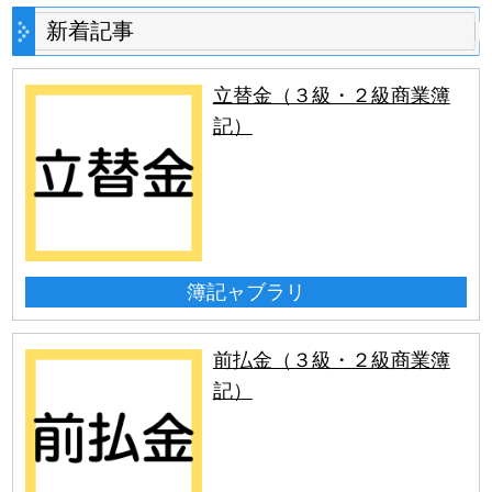
新着記事
立替金（３級・２級商業簿
記）
簿記ャブラリ
前払金（３級・２級商業簿
記）