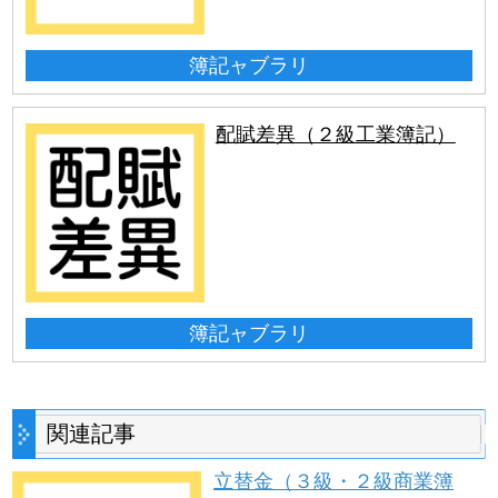
簿記ャブラリ
配賦差異（２級工業簿記）
簿記ャブラリ
関連記事
立替金（３級・２級商業簿