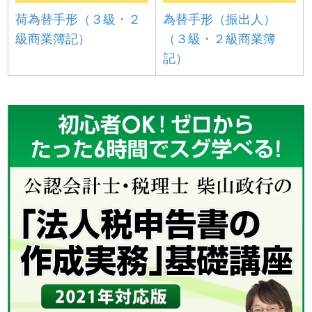
荷為替手形（３級・２
為替手形（振出人）
級商業簿記）
（３級・２級商業簿
記）