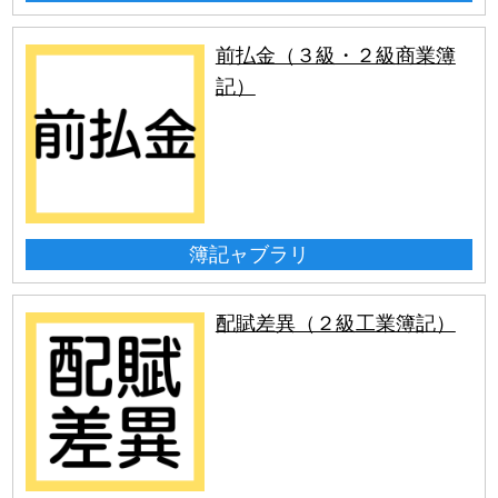
前払金（３級・２級商業簿
記）
簿記ャブラリ
配賦差異（２級工業簿記）