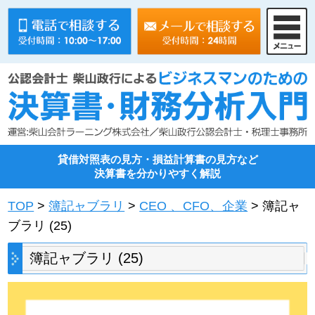
貸借対照表の見方・損益計算書の見方など
決算書を分かりやすく解説
TOP
>
簿記ャブラリ
>
CEO 、CFO、企業
>
簿記ャ
ブラリ (25)
簿記ャブラリ (25)