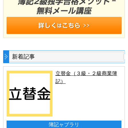
新着記事
立替金（３級・２級商業簿
記）
簿記ャブラリ