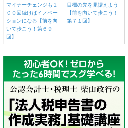
マイナーチェンジも１
目標の先を見据えよう
００回続けばイノベー
【前を向いて歩こう！
ションになる【前を向
第７１回】
いて歩こう！第６９
回】