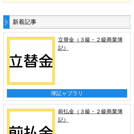
新着記事
立替金（３級・２級商業簿
記）
簿記ャブラリ
前払金（３級・２級商業簿
記）