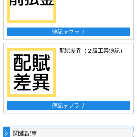
簿記ャブラリ
配賦差異（２級工業簿記）
簿記ャブラリ
関連記事