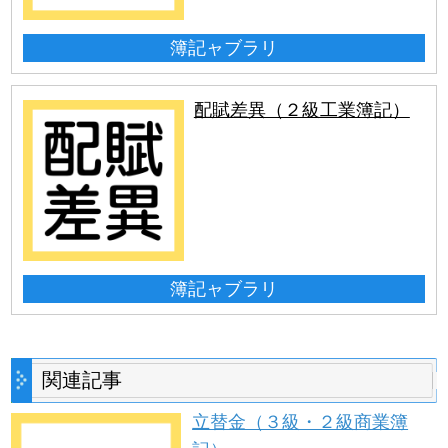
簿記ャブラリ
配賦差異（２級工業簿記）
簿記ャブラリ
関連記事
立替金（３級・２級商業簿