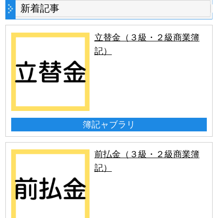
新着記事
立替金（３級・２級商業簿
記）
簿記ャブラリ
前払金（３級・２級商業簿
記）