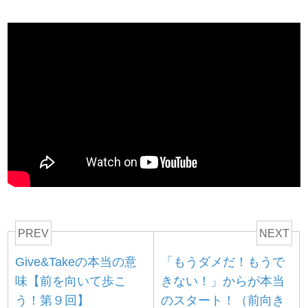
PREV
NEXT
Give&Takeの本当の意
「もうダメだ！もうで
味【前を向いて歩こ
きない！」からが本当
う！第９回】
のスタート！（前向き