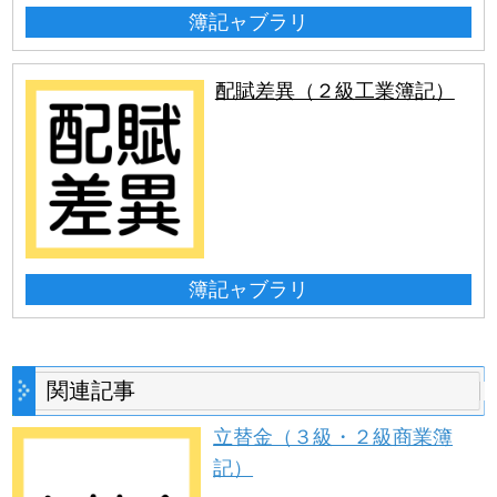
簿記ャブラリ
配賦差異（２級工業簿記）
簿記ャブラリ
関連記事
立替金（３級・２級商業簿
記）