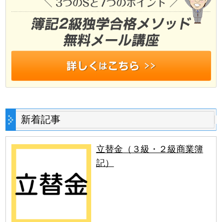
新着記事
立替金（３級・２級商業簿
記）