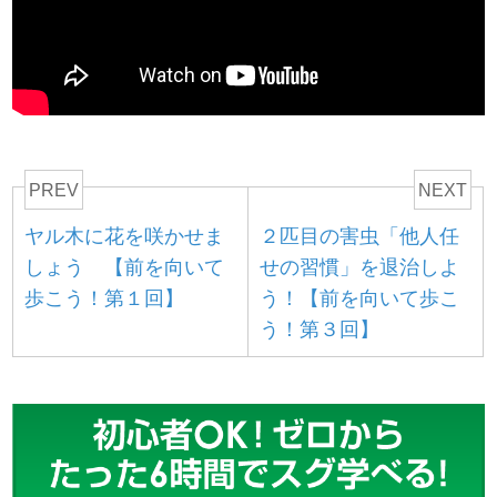
PREV
NEXT
ヤル木に花を咲かせま
２匹目の害虫「他人任
しょう 【前を向いて
せの習慣」を退治しよ
歩こう！第１回】
う！【前を向いて歩こ
う！第３回】