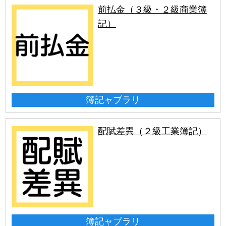
前払金（３級・２級商業簿
記）
簿記ャブラリ
配賦差異（２級工業簿記）
簿記ャブラリ