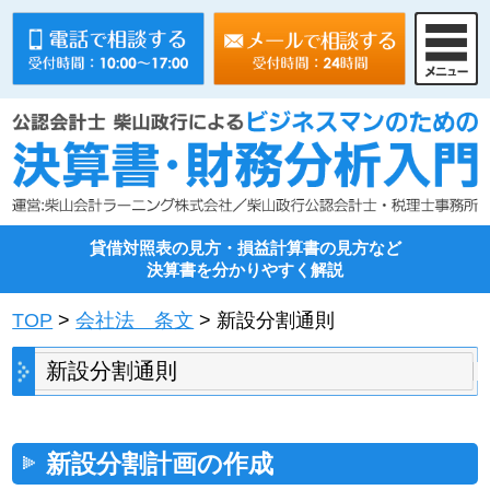
貸借対照表の見方・損益計算書の見方など
決算書を分かりやすく解説
TOP
>
会社法 条文
> 新設分割通則
新設分割通則
新設分割計画の作成