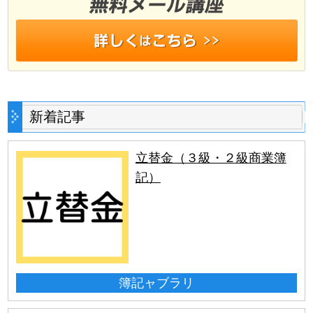
新着記事
立替金（３級・２級商業簿
記）
簿記ャブラリ