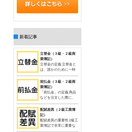
新着記事
立替金（３級・２級商
業簿記）
立替金の定義 立替金と
は、誰かのために一時
的に支払った代金で、
後日精算されるもの。 よく関連語句と
前払金（３級・２級商
して「給料」がセットで出てくる。 立
業簿記）
替金の概念 例：従業員の個人的な支出
「前払金」の定義 商品
や取引先の負担すべき広告費などを、
などを注文した際に、
一時的に立て替えて支払う。 支払った
品物を受け取る前に支
金額は「将来返してもらう予定のお
払った手付金や内金のこと。 支払いに
配賦差異（２級工業簿
金」として資産に計上される。 立替金
関連する勘定科目として「前払金」が
記）
は「立替金の請求権」として扱われ、
使用される。 関連する用語：商品の仕
配賦差異の重要性 2級工
資産勘定に計上。 簿記の問題での立替
入れなど。 「前払金」の概念 契約や注
業簿記で非常に重要な
金 給与支給時に従業員に対する立替金
文が成立した際、手付金を支払うこと
概念。 製造間接費を予