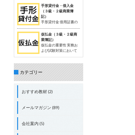
を相殺する処理が出題されることがあ
が一般的。 支払った時点では品物の受
定配賦や標準原価計算で計算する際に
手形貸付金・借入金
る。 立替金の処理について理解してお
け取りが確定していないため、「一時
生じる差異。 試験対策として配賦差異
（３級・２級商業簿
くことが重要。 具体的な取引例 例：従
的に相手に預けているお金」として扱
の理解は必須。 配賦差異の定義 配賦差
記）
業員の頼みで、個人的な支出65,000円
う。 支払った金額は資産勘定に計上さ
異は、製造間接費の予定配賦額（正常
手形貸付金 借用証書の
を立て替え、現金で支払う。 仕訳： 借
れ、将来的に商品を受け取る権利を持
配賦額）と実際発生額との差額。 この
代わりに約束手形を使
方：立替金 65,000円 貸方：現金
つと考えられる。 「前払金」の特性 仕
差異の把握は、原価管理やコスト管理
って行われる貸付債権。 資産に分類さ
仮払金（３級・２級商
入れや費用として確定しているわけで
において重要。 関連用語 「実際配
れる。 手形を使わない場合は、「貸付
業簿記）
はない。 目的の品物が手に入らなけれ
賦」、「予定配賦率」、「製造間接
金」 手形借入金 借用証書の代わりに約
仮払金の重要性 実務お
ば、支払った金額を返金してもらうこ
費」、「部門費」など。 配賦差異には
束手形を使って行われる借入債務。 負
よび試験対策において
ともある。 「前渡金」という用語も同
「予算差異」と「操業度差異」の2種
債に分類される。 手形を使わない場合
重要な科目。 簿記3級以
義で使用されることがある。 取引例
類がある。 配賦差異の計算方法 予定
は、「借入金」 仕訳例 資金を貸し付け
上で出題され、2級、1級、会計士、税
（正常）配賦額 = 予定（正常）配賦率
る場合：「手形貸付金」 資金を借り入
理士の試験にも登場する。 仮払金の分
× 実際操業度。 実際発生額との差額が
れる場合：「手形借入金」 具体例 200
カテゴリー
類 資産勘定に分類される。 実際の支出
配賦差異。 差異の処理方法 実際発生額
万円を借り入れ、約束手形を発行し当
金額や内容が未確定な場合に使用す
が予定額を上回る場合、追加コストと
座預金に入金された場合： 借方：当座
る。 仮払金の定義 支出金額や内容が確
して借方差異（不利差異）。 実際発生
預金 + 2,000,000円 貸方：手形借入金
定していない場合に一時的に支払う際
額が予定額を下回る場合、コスト節約
おすすめ教材 (2)
+ 2,000,000円 総勘定元帳への転記 資
に使用する勘定科目。 支出内容が確定
として貸方差異（有利差異）。
産：「当座預金 + 2,000,000円」 負
した時点で精算処理を行い、仮払金は
債：「手形借入金 + 2,000,000円」
解消される。 短期間で精算されること
メールマガジン (89)
が前提。 関連する勘定科目 現金や仮受
金（負債）などが関連する。 実務での
使用例 例: 出張費が確定しない場合、
会社案内 (5)
社員に2,000円を仮払金として渡し、
実際の費用が確定した後に精算する。