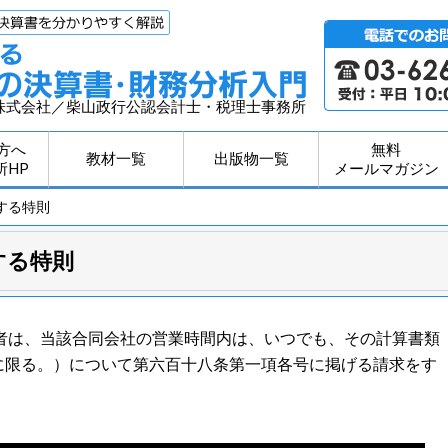
株式会社／柴山政行公認会計士・税理士事務所
方へ
無料
教材一覧
出版物一覧
所HP
メールマガジン
する特則
する特則
者は、当該合同会社の営業時間内は、いつでも、その計算書類
に限る。）について第六百十八条第一項各号に掲げる請求をす