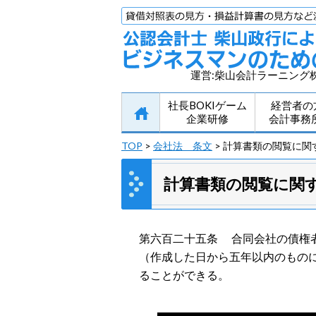
運営:柴山会計ラーニング
社長BOKIゲーム
経営者の
企業研修
会計事務
TOP
>
会社法 条文
> 計算書類の閲覧に関
計算書類の閲覧に関
第六百二十五条 合同会社の債権
（作成した日から五年以内のもの
ることができる。