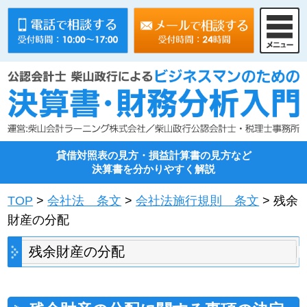
貸借対照表の見方・損益計算書の見方など
決算書を分かりやすく解説
TOP
>
会社法 条文
>
会社法施行規則 条文
> 残余
財産の分配
残余財産の分配