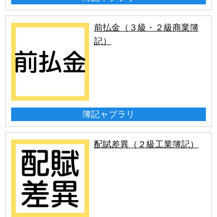
前払金（３級・２級商業簿
記）
簿記ャブラリ
配賦差異（２級工業簿記）