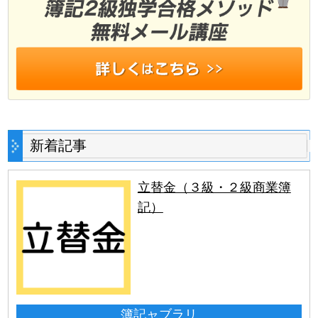
新着記事
立替金（３級・２級商業簿
記）
簿記ャブラリ