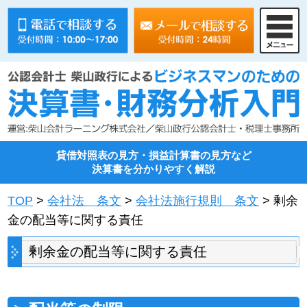
貸借対照表の見方・損益計算書の見方など
決算書を分かりやすく解説
TOP
>
会社法 条文
>
会社法施行規則 条文
> 剰余
金の配当等に関する責任
剰余金の配当等に関する責任