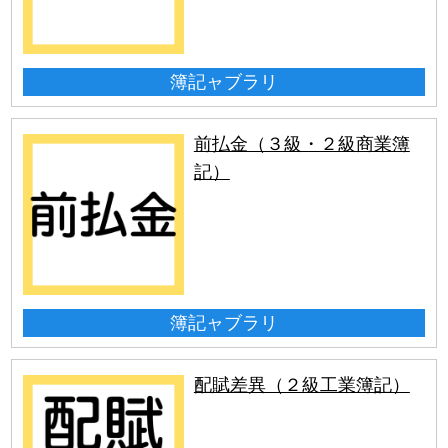
簿記ャブラリ
前払金（３級・２級商業簿
記）
簿記ャブラリ
配賦差異（２級工業簿記）