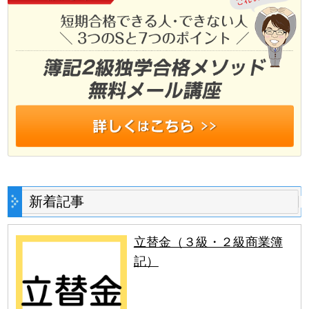
新着記事
立替金（３級・２級商業簿
記）