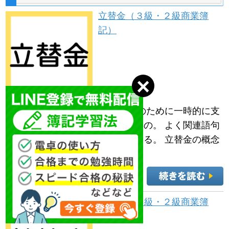
立替金（３級・２級商業簿
記）
立替金の定義 立替金とは、誰かのために一時的に支
払った代金で、後日精算されるもの。 よく関連語句
として「給料」がセットで出てくる。 立替金の概念
例：従業員の個人的な支出や……
前払金（３級・２級商業簿
記）