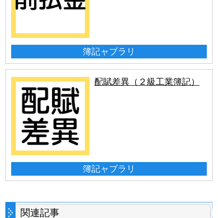
簿記ャブラリ
配賦差異（２級工業簿記）
簿記ャブラリ
関連記事