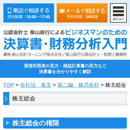
貸借対照表の見方・損益計算書の見方など
決算書を分かりやすく解説
TOP
>
会社法 条文
>
第二編 株式会社
> 株主総会
株主総会
株主総会の権限