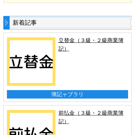
新着記事
立替金（３級・２級商業簿
記）
簿記ャブラリ
前払金（３級・２級商業簿
記）