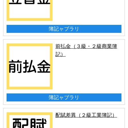
簿記ャブラリ
前払金（３級・２級商業簿
記）
簿記ャブラリ
配賦差異（２級工業簿記）