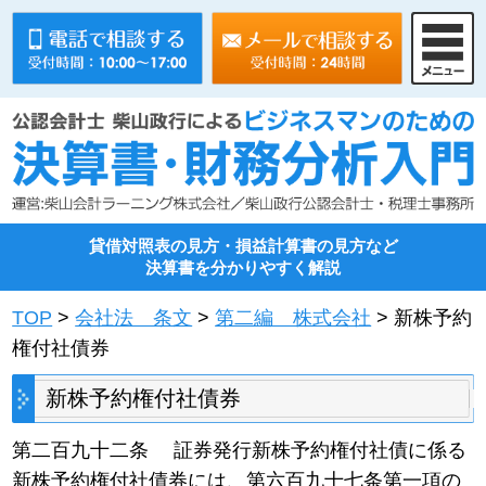
貸借対照表の見方・損益計算書の見方など
決算書を分かりやすく解説
TOP
>
会社法 条文
>
第二編 株式会社
> 新株予約
権付社債券
新株予約権付社債券
第二百九十二条 証券発行新株予約権付社債に係る
新株予約権付社債券には、第六百九十七条第一項の