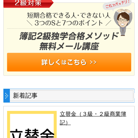
新着記事
立替金（３級・２級商業簿
記）