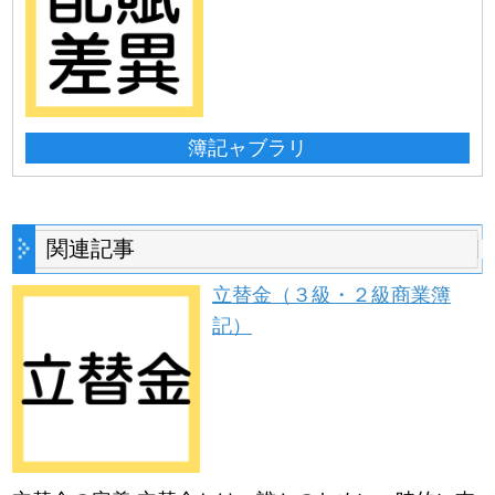
簿記ャブラリ
関連記事
立替金（３級・２級商業簿
記）