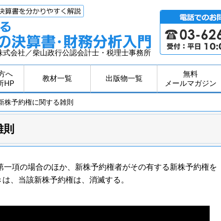
株式会社／柴山政行公認会計士・税理士事務所
方へ
無料
教材一覧
出版物一覧
所HP
メールマガジン
 新株予約権に関する雑則
雑則
第一項の場合のほか、新株予約権者がその有する新株予約権を
きは、当該新株予約権は、消滅する。