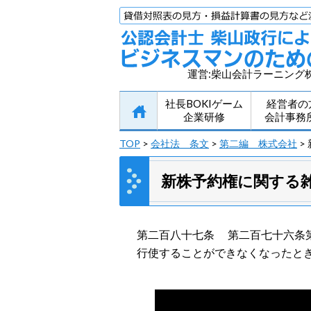
運営:柴山会計ラーニング
社長BOKIゲーム
経営者の
企業研修
会計事務
TOP
>
会社法 条文
>
第二編 株式会社
>
新株予約権に関する
第二百八十七条 第二百七十六条
行使することができなくなったと