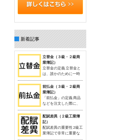
新着記事
立替金（３級・２級商
業簿記）
立替金の定義 立替金と
は、誰かのために一時
的に支払った代金で、
後日精算されるもの。 よく関連語句と
前払金（３級・２級商
して「給料」がセットで出てくる。 立
業簿記）
替金の概念 例：従業員の個人的な支出
「前払金」の定義 商品
や取引先の負担すべき広告費などを、
などを注文した際に、
一時的に立て替えて支払う。 支払った
品物を受け取る前に支
金額は「将来返してもらう予定のお
払った手付金や内金のこと。 支払いに
配賦差異（２級工業簿
金」として資産に計上される。 立替金
関連する勘定科目として「前払金」が
記）
は「立替金の請求権」として扱われ、
使用される。 関連する用語：商品の仕
配賦差異の重要性 2級工
資産勘定に計上。 簿記の問題での立替
入れなど。 「前払金」の概念 契約や注
業簿記で非常に重要な
金 給与支給時に従業員に対する立替金
文が成立した際、手付金を支払うこと
概念。 製造間接費を予