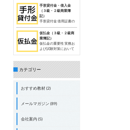
を相殺する処理が出題されることがあ
が一般的。 支払った時点では品物の受
定配賦や標準原価計算で計算する際に
手形貸付金・借入金
る。 立替金の処理について理解してお
け取りが確定していないため、「一時
生じる差異。 試験対策として配賦差異
（３級・２級商業簿
くことが重要。 具体的な取引例 例：従
的に相手に預けているお金」として扱
の理解は必須。 配賦差異の定義 配賦差
記）
業員の頼みで、個人的な支出65,000円
う。 支払った金額は資産勘定に計上さ
異は、製造間接費の予定配賦額（正常
手形貸付金 借用証書の
を立て替え、現金で支払う。 仕訳： 借
れ、将来的に商品を受け取る権利を持
配賦額）と実際発生額との差額。 この
代わりに約束手形を使
方：立替金 65,000円 貸方：現金
つと考えられる。 「前払金」の特性 仕
差異の把握は、原価管理やコスト管理
って行われる貸付債権。 資産に分類さ
仮払金（３級・２級商
入れや費用として確定しているわけで
において重要。 関連用語 「実際配
れる。 手形を使わない場合は、「貸付
業簿記）
はない。 目的の品物が手に入らなけれ
賦」、「予定配賦率」、「製造間接
金」 手形借入金 借用証書の代わりに約
仮払金の重要性 実務お
ば、支払った金額を返金してもらうこ
費」、「部門費」など。 配賦差異には
束手形を使って行われる借入債務。 負
よび試験対策において
ともある。 「前渡金」という用語も同
「予算差異」と「操業度差異」の2種
債に分類される。 手形を使わない場合
重要な科目。 簿記3級以
義で使用されることがある。 取引例
類がある。 配賦差異の計算方法 予定
は、「借入金」 仕訳例 資金を貸し付け
上で出題され、2級、1級、会計士、税
（正常）配賦額 = 予定（正常）配賦率
る場合：「手形貸付金」 資金を借り入
理士の試験にも登場する。 仮払金の分
× 実際操業度。 実際発生額との差額が
れる場合：「手形借入金」 具体例 200
カテゴリー
類 資産勘定に分類される。 実際の支出
配賦差異。 差異の処理方法 実際発生額
万円を借り入れ、約束手形を発行し当
金額や内容が未確定な場合に使用す
が予定額を上回る場合、追加コストと
座預金に入金された場合： 借方：当座
る。 仮払金の定義 支出金額や内容が確
して借方差異（不利差異）。 実際発生
預金 + 2,000,000円 貸方：手形借入金
定していない場合に一時的に支払う際
額が予定額を下回る場合、コスト節約
おすすめ教材 (2)
+ 2,000,000円 総勘定元帳への転記 資
に使用する勘定科目。 支出内容が確定
として貸方差異（有利差異）。
産：「当座預金 + 2,000,000円」 負
した時点で精算処理を行い、仮払金は
債：「手形借入金 + 2,000,000円」
解消される。 短期間で精算されること
メールマガジン (89)
が前提。 関連する勘定科目 現金や仮受
金（負債）などが関連する。 実務での
使用例 例: 出張費が確定しない場合、
会社案内 (5)
社員に2,000円を仮払金として渡し、
実際の費用が確定した後に精算する。