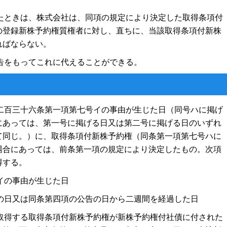
たときは、株式会社は、同項の規定により決定した取得条項付
の登録新株予約権質権者に対し、直ちに、当該取得条項付新株
ればならない。
告をもってこれに代えることができる。
二百三十六条第一項第七号イの事由が生じた日（同号ハに掲げ
にあっては、第一号に掲げる日又は第二号に掲げる日のいずれ
て同じ。）に、取得条項付新株予約権（同条第一項第七号ハに
場合にあっては、前条第一項の規定により決定したもの。次項
得する。
イの事由が生じた日
の日又は同条第四項の公告の日から二週間を経過した日
取得する取得条項付新株予約権が新株予約権付社債に付された