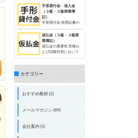
を相殺する処理が出題されることがあ
が一般的。 支払った時点では品物の受
定配賦や標準原価計算で計算する際に
手形貸付金・借入金
る。 立替金の処理について理解してお
け取りが確定していないため、「一時
生じる差異。 試験対策として配賦差異
（３級・２級商業簿
くことが重要。 具体的な取引例 例：従
的に相手に預けているお金」として扱
の理解は必須。 配賦差異の定義 配賦差
記）
業員の頼みで、個人的な支出65,000円
う。 支払った金額は資産勘定に計上さ
異は、製造間接費の予定配賦額（正常
手形貸付金 借用証書の
を立て替え、現金で支払う。 仕訳： 借
れ、将来的に商品を受け取る権利を持
配賦額）と実際発生額との差額。 この
代わりに約束手形を使
方：立替金 65,000円 貸方：現金
つと考えられる。 「前払金」の特性 仕
差異の把握は、原価管理やコスト管理
って行われる貸付債権。 資産に分類さ
仮払金（３級・２級商
入れや費用として確定しているわけで
において重要。 関連用語 「実際配
れる。 手形を使わない場合は、「貸付
業簿記）
はない。 目的の品物が手に入らなけれ
賦」、「予定配賦率」、「製造間接
金」 手形借入金 借用証書の代わりに約
仮払金の重要性 実務お
ば、支払った金額を返金してもらうこ
費」、「部門費」など。 配賦差異には
束手形を使って行われる借入債務。 負
よび試験対策において
ともある。 「前渡金」という用語も同
「予算差異」と「操業度差異」の2種
債に分類される。 手形を使わない場合
重要な科目。 簿記3級以
義で使用されることがある。 取引例
類がある。 配賦差異の計算方法 予定
は、「借入金」 仕訳例 資金を貸し付け
上で出題され、2級、1級、会計士、税
（正常）配賦額 = 予定（正常）配賦率
る場合：「手形貸付金」 資金を借り入
理士の試験にも登場する。 仮払金の分
× 実際操業度。 実際発生額との差額が
れる場合：「手形借入金」 具体例 200
カテゴリー
類 資産勘定に分類される。 実際の支出
配賦差異。 差異の処理方法 実際発生額
万円を借り入れ、約束手形を発行し当
金額や内容が未確定な場合に使用す
が予定額を上回る場合、追加コストと
座預金に入金された場合： 借方：当座
る。 仮払金の定義 支出金額や内容が確
して借方差異（不利差異）。 実際発生
預金 + 2,000,000円 貸方：手形借入金
定していない場合に一時的に支払う際
額が予定額を下回る場合、コスト節約
おすすめ教材 (2)
+ 2,000,000円 総勘定元帳への転記 資
に使用する勘定科目。 支出内容が確定
として貸方差異（有利差異）。
産：「当座預金 + 2,000,000円」 負
した時点で精算処理を行い、仮払金は
債：「手形借入金 + 2,000,000円」
解消される。 短期間で精算されること
メールマガジン (89)
が前提。 関連する勘定科目 現金や仮受
金（負債）などが関連する。 実務での
使用例 例: 出張費が確定しない場合、
会社案内 (5)
社員に2,000円を仮払金として渡し、
実際の費用が確定した後に精算する。