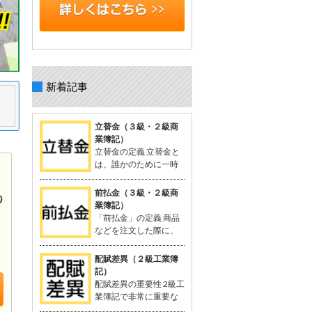
新着記事
立替金（３級・２級商
業簿記）
立替金の定義 立替金と
は、誰かのために一時
的に支払った代金で、
後日精算されるもの。 よく関連語句と
前払金（３級・２級商
して「給料」がセットで出てくる。 立
業簿記）
替金の概念 例：従業員の個人的な支出
「前払金」の定義 商品
や取引先の負担すべき広告費などを、
などを注文した際に、
一時的に立て替えて支払う。 支払った
品物を受け取る前に支
金額は「将来返してもらう予定のお
払った手付金や内金のこと。 支払いに
配賦差異（２級工業簿
金」として資産に計上される。 立替金
関連する勘定科目として「前払金」が
記）
は「立替金の請求権」として扱われ、
使用される。 関連する用語：商品の仕
配賦差異の重要性 2級工
資産勘定に計上。 簿記の問題での立替
入れなど。 「前払金」の概念 契約や注
業簿記で非常に重要な
金 給与支給時に従業員に対する立替金
文が成立した際、手付金を支払うこと
概念。 製造間接費を予