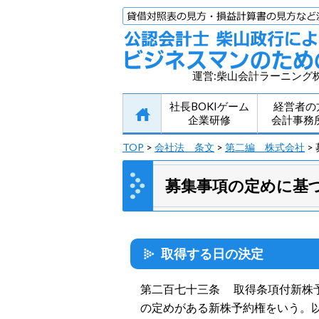
運営:柴山会計ラーニング
社長BOKIゲーム
経営者の
企業研修
会計事務
TOP
>
会社法 条文
>
第二編 株式会社
>
募集事項の定めに基
取得する日の決定
第二百七十三条 取得条項付新株
の定めがある新株予約権をいう。