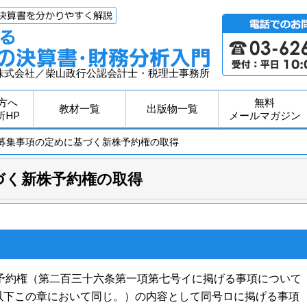
株式会社／柴山政行公認会計士・税理士事務所
方へ
無料
教材一覧
出版物一覧
所HP
メールマガジン
 募集事項の定めに基づく新株予約権の取得
づく新株予約権の取得
予約権（第二百三十六条第一項第七号イに掲げる事項について
以下この章において同じ。）の内容として同号ロに掲げる事項