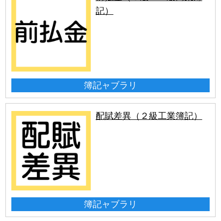
記）
簿記ャブラリ
配賦差異（２級工業簿記）
簿記ャブラリ