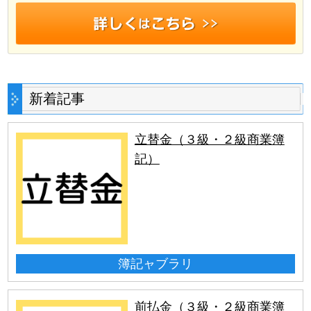
新着記事
立替金（３級・２級商業簿
記）
簿記ャブラリ
前払金（３級・２級商業簿