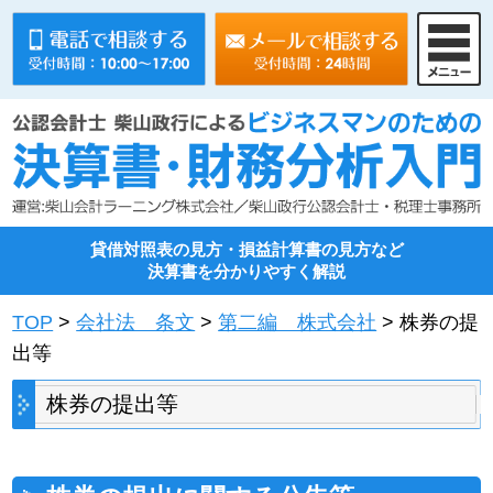
貸借対照表の見方・損益計算書の見方など
決算書を分かりやすく解説
TOP
>
会社法 条文
>
第二編 株式会社
> 株券の提
出等
株券の提出等