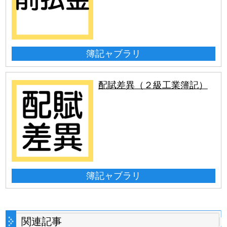
簿記ャブラリ
配賦差異（２級工業簿記）
簿記ャブラリ
関連記事