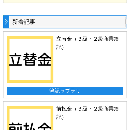
新着記事
立替金（３級・２級商業簿
記）
簿記ャブラリ
前払金（３級・２級商業簿
記）