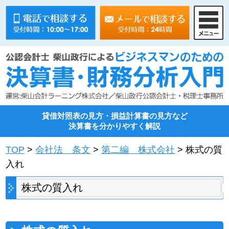
貸借対照表の見方・損益計算書の見方など
決算書を分かりやすく解説
TOP
>
会社法 条文
>
第二編 株式会社
> 株式の質
入れ
株式の質入れ