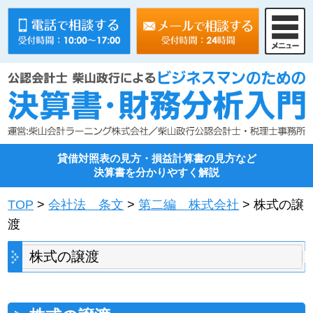
貸借対照表の見方・損益計算書の見方など
決算書を分かりやすく解説
TOP
>
会社法 条文
>
第二編 株式会社
> 株式の譲
渡
株式の譲渡