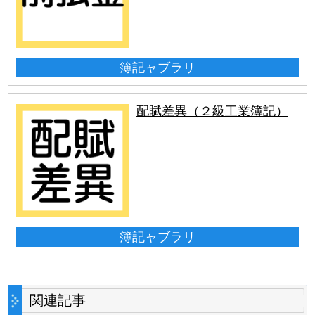
簿記ャブラリ
配賦差異（２級工業簿記）
簿記ャブラリ
関連記事