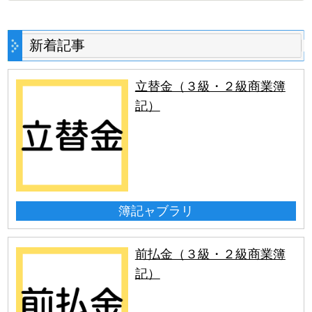
新着記事
立替金（３級・２級商業簿
記）
簿記ャブラリ
前払金（３級・２級商業簿
記）