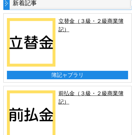
新着記事
立替金（３級・２級商業簿
記）
簿記ャブラリ
前払金（３級・２級商業簿
記）