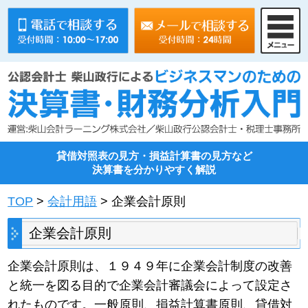
貸借対照表の見方・損益計算書の見方など
決算書を分かりやすく解説
TOP
>
会計用語
> 企業会計原則
企業会計原則
企業会計原則は、１９４９年に企業会計制度の改善
と統一を図る目的で企業会計審議会によって設定さ
れたものです。一般原則、損益計算書原則、貸借対