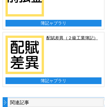
簿記ャブラリ
配賦差異（２級工業簿記）
簿記ャブラリ
関連記事