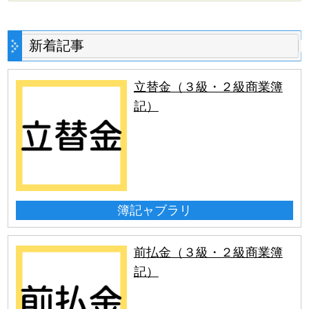
新着記事
立替金（３級・２級商業簿
記）
簿記ャブラリ
前払金（３級・２級商業簿
記）