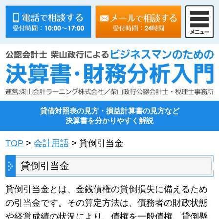
貸借対照表の見方・損益計算書の見方など
決算書を分かりやすく解説
TOP
>
会計用語
> 貸倒引当金
貸倒引当金
貸倒引当金とは、金銭債権の貸倒損失に備えるため
の引当金です。その算定方法は、債務者の財政状態
や経営成績の状況により、債権を一般債権、貸倒懸