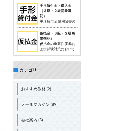
を相殺する処理が出題されることがあ
が一般的。 支払った時点では品物の受
定配賦や標準原価計算で計算する際に
手形貸付金・借入金
る。 立替金の処理について理解してお
け取りが確定していないため、「一時
生じる差異。 試験対策として配賦差異
（３級・２級商業簿
くことが重要。 具体的な取引例 例：従
的に相手に預けているお金」として扱
の理解は必須。 配賦差異の定義 配賦差
記）
業員の頼みで、個人的な支出65,000円
う。 支払った金額は資産勘定に計上さ
異は、製造間接費の予定配賦額（正常
手形貸付金 借用証書の
を立て替え、現金で支払う。 仕訳： 借
れ、将来的に商品を受け取る権利を持
配賦額）と実際発生額との差額。 この
代わりに約束手形を使
方：立替金 65,000円 貸方：現金
つと考えられる。 「前払金」の特性 仕
差異の把握は、原価管理やコスト管理
って行われる貸付債権。 資産に分類さ
仮払金（３級・２級商
入れや費用として確定しているわけで
において重要。 関連用語 「実際配
れる。 手形を使わない場合は、「貸付
業簿記）
はない。 目的の品物が手に入らなけれ
賦」、「予定配賦率」、「製造間接
金」 手形借入金 借用証書の代わりに約
仮払金の重要性 実務お
ば、支払った金額を返金してもらうこ
費」、「部門費」など。 配賦差異には
束手形を使って行われる借入債務。 負
よび試験対策において
ともある。 「前渡金」という用語も同
「予算差異」と「操業度差異」の2種
債に分類される。 手形を使わない場合
重要な科目。 簿記3級以
義で使用されることがある。 取引例
類がある。 配賦差異の計算方法 予定
は、「借入金」 仕訳例 資金を貸し付け
上で出題され、2級、1級、会計士、税
（正常）配賦額 = 予定（正常）配賦率
る場合：「手形貸付金」 資金を借り入
理士の試験にも登場する。 仮払金の分
× 実際操業度。 実際発生額との差額が
れる場合：「手形借入金」 具体例 200
カテゴリー
類 資産勘定に分類される。 実際の支出
配賦差異。 差異の処理方法 実際発生額
万円を借り入れ、約束手形を発行し当
金額や内容が未確定な場合に使用す
が予定額を上回る場合、追加コストと
座預金に入金された場合： 借方：当座
る。 仮払金の定義 支出金額や内容が確
して借方差異（不利差異）。 実際発生
預金 + 2,000,000円 貸方：手形借入金
定していない場合に一時的に支払う際
額が予定額を下回る場合、コスト節約
おすすめ教材 (2)
+ 2,000,000円 総勘定元帳への転記 資
に使用する勘定科目。 支出内容が確定
として貸方差異（有利差異）。
産：「当座預金 + 2,000,000円」 負
した時点で精算処理を行い、仮払金は
債：「手形借入金 + 2,000,000円」
解消される。 短期間で精算されること
メールマガジン (89)
が前提。 関連する勘定科目 現金や仮受
金（負債）などが関連する。 実務での
使用例 例: 出張費が確定しない場合、
会社案内 (5)
社員に2,000円を仮払金として渡し、
実際の費用が確定した後に精算する。