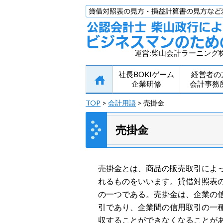
運営:柴山会計ラーニング
社長BOKIゲーム
経営者の
企業研修
会計事務
TOP
>
会計用語
> 売掛金
売掛金
売掛金とは、商品の販売取引によ
れるものをいいます。貸借対照表
の一つである。売掛金は、企業の
引であり、企業間の信用取引の一
収することができなくなることが