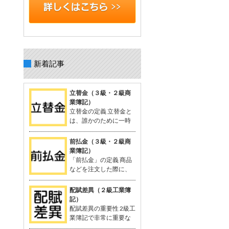
新着記事
立替金（３級・２級商
業簿記）
立替金の定義 立替金と
は、誰かのために一時
的に支払った代金で、
後日精算されるもの。 よく関連語句と
前払金（３級・２級商
して「給料」がセットで出てくる。 立
業簿記）
替金の概念 例：従業員の個人的な支出
「前払金」の定義 商品
や取引先の負担すべき広告費などを、
などを注文した際に、
一時的に立て替えて支払う。 支払った
品物を受け取る前に支
金額は「将来返してもらう予定のお
払った手付金や内金のこと。 支払いに
配賦差異（２級工業簿
金」として資産に計上される。 立替金
関連する勘定科目として「前払金」が
記）
は「立替金の請求権」として扱われ、
使用される。 関連する用語：商品の仕
配賦差異の重要性 2級工
資産勘定に計上。 簿記の問題での立替
入れなど。 「前払金」の概念 契約や注
業簿記で非常に重要な
金 給与支給時に従業員に対する立替金
文が成立した際、手付金を支払うこと
概念。 製造間接費を予