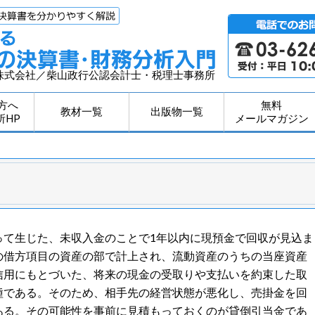
株式会社／柴山政行公認会計士・税理士事務所
方へ
無料
教材一覧
出版物一覧
所HP
メールマガジン
って生じた、未収入金のことで1年以内に現預金で回収が見込ま
の借方項目の資産の部で計上され、流動資産のうちの当座資産
信用にもとづいた、将来の現金の受取りや支払いを約束した取
種である。そのため、相手先の経営状態が悪化し、売掛金を回
ある。その可能性を事前に見積もっておくのが貸倒引当金であ