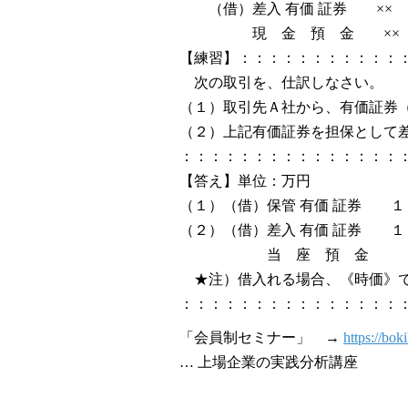
（借）差入 有価 証券 ×× （
現 金 預 金 ××
【練習】：：：：：：：：：：：
次の取引を、仕訳しなさい。
（１）取引先Ａ社から、有価証券
（２）上記有価証券を担保として
：：：：：：：：：：：：：：：
【答え】単位：万円
（１）（借）保管 有価 証券 １
（２）（借）差入 有価 証券 １
当 座 預 金 
★注）借入れる場合、《時価》で
：：：：：：：：：：：：：：：
「会員制セミナー」 →
https://bok
… 上場企業の実践分析講座