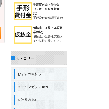
を相殺する処理が出題されることがあ
が一般的。 支払った時点では品物の受
定配賦や標準原価計算で計算する際に
手形貸付金・借入金
る。 立替金の処理について理解してお
け取りが確定していないため、「一時
生じる差異。 試験対策として配賦差異
（３級・２級商業簿
くことが重要。 具体的な取引例 例：従
的に相手に預けているお金」として扱
の理解は必須。 配賦差異の定義 配賦差
記）
業員の頼みで、個人的な支出65,000円
う。 支払った金額は資産勘定に計上さ
異は、製造間接費の予定配賦額（正常
手形貸付金 借用証書の
を立て替え、現金で支払う。 仕訳： 借
れ、将来的に商品を受け取る権利を持
配賦額）と実際発生額との差額。 この
代わりに約束手形を使
方：立替金 65,000円 貸方：現金
つと考えられる。 「前払金」の特性 仕
差異の把握は、原価管理やコスト管理
って行われる貸付債権。 資産に分類さ
仮払金（３級・２級商
入れや費用として確定しているわけで
において重要。 関連用語 「実際配
れる。 手形を使わない場合は、「貸付
業簿記）
はない。 目的の品物が手に入らなけれ
賦」、「予定配賦率」、「製造間接
金」 手形借入金 借用証書の代わりに約
仮払金の重要性 実務お
ば、支払った金額を返金してもらうこ
費」、「部門費」など。 配賦差異には
束手形を使って行われる借入債務。 負
よび試験対策において
ともある。 「前渡金」という用語も同
「予算差異」と「操業度差異」の2種
債に分類される。 手形を使わない場合
重要な科目。 簿記3級以
義で使用されることがある。 取引例
類がある。 配賦差異の計算方法 予定
は、「借入金」 仕訳例 資金を貸し付け
上で出題され、2級、1級、会計士、税
（正常）配賦額 = 予定（正常）配賦率
る場合：「手形貸付金」 資金を借り入
理士の試験にも登場する。 仮払金の分
× 実際操業度。 実際発生額との差額が
れる場合：「手形借入金」 具体例 200
カテゴリー
類 資産勘定に分類される。 実際の支出
配賦差異。 差異の処理方法 実際発生額
万円を借り入れ、約束手形を発行し当
金額や内容が未確定な場合に使用す
が予定額を上回る場合、追加コストと
座預金に入金された場合： 借方：当座
る。 仮払金の定義 支出金額や内容が確
して借方差異（不利差異）。 実際発生
預金 + 2,000,000円 貸方：手形借入金
定していない場合に一時的に支払う際
額が予定額を下回る場合、コスト節約
おすすめ教材 (2)
+ 2,000,000円 総勘定元帳への転記 資
に使用する勘定科目。 支出内容が確定
として貸方差異（有利差異）。
産：「当座預金 + 2,000,000円」 負
した時点で精算処理を行い、仮払金は
債：「手形借入金 + 2,000,000円」
解消される。 短期間で精算されること
メールマガジン (89)
が前提。 関連する勘定科目 現金や仮受
金（負債）などが関連する。 実務での
使用例 例: 出張費が確定しない場合、
会社案内 (5)
社員に2,000円を仮払金として渡し、
実際の費用が確定した後に精算する。