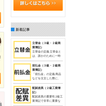
新着記事
立替金（３級・２級商
業簿記）
立替金の定義 立替金と
は、誰かのために一時
的に支払った代金で、
後日精算されるもの。 よく関連語句と
前払金（３級・２級商
して「給料」がセットで出てくる。 立
業簿記）
替金の概念 例：従業員の個人的な支出
「前払金」の定義 商品
や取引先の負担すべき広告費などを、
などを注文した際に、
一時的に立て替えて支払う。 支払った
品物を受け取る前に支
金額は「将来返してもらう予定のお
払った手付金や内金のこと。 支払いに
配賦差異（２級工業簿
金」として資産に計上される。 立替金
関連する勘定科目として「前払金」が
記）
は「立替金の請求権」として扱われ、
使用される。 関連する用語：商品の仕
配賦差異の重要性 2級工
資産勘定に計上。 簿記の問題での立替
入れなど。 「前払金」の概念 契約や注
業簿記で非常に重要な
金 給与支給時に従業員に対する立替金
文が成立した際、手付金を支払うこと
概念。 製造間接費を予