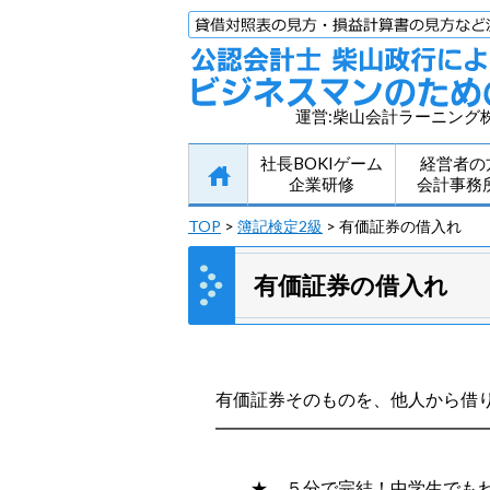
運営:柴山会計ラーニング
社長BOKIゲーム
経営者の
企業研修
会計事務
TOP
>
簿記検定2級
> 有価証券の借入れ
有価証券の借入れ
有価証券そのものを、他人から借
━━━━━━━━━━━━━━━
less
★ ５分で完結！中学生でもわか