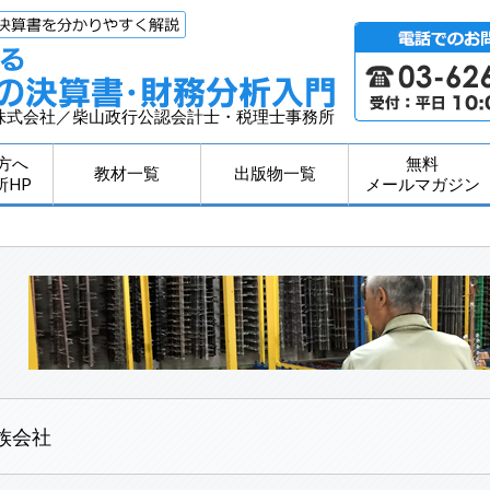
株式会社／柴山政行公認会計士・税理士事務所
方へ
無料
教材一覧
出版物一覧
所HP
メールマガジン
族会社