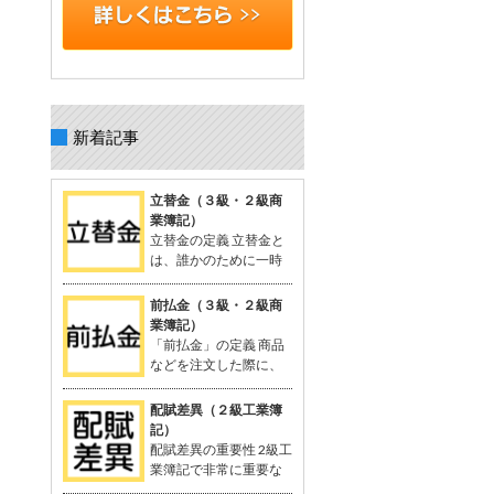
新着記事
立替金（３級・２級商
業簿記）
立替金の定義 立替金と
は、誰かのために一時
的に支払った代金で、
後日精算されるもの。 よく関連語句と
前払金（３級・２級商
して「給料」がセットで出てくる。 立
業簿記）
替金の概念 例：従業員の個人的な支出
「前払金」の定義 商品
や取引先の負担すべき広告費などを、
などを注文した際に、
一時的に立て替えて支払う。 支払った
品物を受け取る前に支
金額は「将来返してもらう予定のお
払った手付金や内金のこと。 支払いに
配賦差異（２級工業簿
金」として資産に計上される。 立替金
関連する勘定科目として「前払金」が
記）
は「立替金の請求権」として扱われ、
使用される。 関連する用語：商品の仕
配賦差異の重要性 2級工
資産勘定に計上。 簿記の問題での立替
入れなど。 「前払金」の概念 契約や注
業簿記で非常に重要な
金 給与支給時に従業員に対する立替金
文が成立した際、手付金を支払うこと
概念。 製造間接費を予