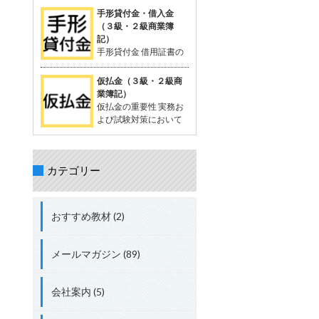
を相殺する処理が出題されることがあ
が一般的。 支払った時点では品物の受
定配賦や標準原価計算で計算する際に
手形貸付金・借入金
る。 立替金の処理について理解してお
け取りが確定していないため、「一時
生じる差異。 試験対策として配賦差異
（３級・２級商業簿
くことが重要。 具体的な取引例 例：従
的に相手に預けているお金」として扱
の理解は必須。 配賦差異の定義 配賦差
記）
業員の頼みで、個人的な支出65,000円
う。 支払った金額は資産勘定に計上さ
異は、製造間接費の予定配賦額（正常
手形貸付金 借用証書の
を立て替え、現金で支払う。 仕訳： 借
れ、将来的に商品を受け取る権利を持
配賦額）と実際発生額との差額。 この
代わりに約束手形を使
方：立替金 65,000円 貸方：現金
つと考えられる。 「前払金」の特性 仕
差異の把握は、原価管理やコスト管理
って行われる貸付債権。 資産に分類さ
仮払金（３級・２級商
入れや費用として確定しているわけで
において重要。 関連用語 「実際配
れる。 手形を使わない場合は、「貸付
業簿記）
はない。 目的の品物が手に入らなけれ
賦」、「予定配賦率」、「製造間接
金」 手形借入金 借用証書の代わりに約
仮払金の重要性 実務お
ば、支払った金額を返金してもらうこ
費」、「部門費」など。 配賦差異には
束手形を使って行われる借入債務。 負
よび試験対策において
ともある。 「前渡金」という用語も同
「予算差異」と「操業度差異」の2種
債に分類される。 手形を使わない場合
重要な科目。 簿記3級以
義で使用されることがある。 取引例
類がある。 配賦差異の計算方法 予定
は、「借入金」 仕訳例 資金を貸し付け
上で出題され、2級、1級、会計士、税
（正常）配賦額 = 予定（正常）配賦率
る場合：「手形貸付金」 資金を借り入
理士の試験にも登場する。 仮払金の分
× 実際操業度。 実際発生額との差額が
れる場合：「手形借入金」 具体例 200
カテゴリー
類 資産勘定に分類される。 実際の支出
配賦差異。 差異の処理方法 実際発生額
万円を借り入れ、約束手形を発行し当
金額や内容が未確定な場合に使用す
が予定額を上回る場合、追加コストと
座預金に入金された場合： 借方：当座
る。 仮払金の定義 支出金額や内容が確
して借方差異（不利差異）。 実際発生
預金 + 2,000,000円 貸方：手形借入金
定していない場合に一時的に支払う際
額が予定額を下回る場合、コスト節約
おすすめ教材 (2)
+ 2,000,000円 総勘定元帳への転記 資
に使用する勘定科目。 支出内容が確定
として貸方差異（有利差異）。
産：「当座預金 + 2,000,000円」 負
した時点で精算処理を行い、仮払金は
債：「手形借入金 + 2,000,000円」
解消される。 短期間で精算されること
メールマガジン (89)
が前提。 関連する勘定科目 現金や仮受
金（負債）などが関連する。 実務での
使用例 例: 出張費が確定しない場合、
会社案内 (5)
社員に2,000円を仮払金として渡し、
実際の費用が確定した後に精算する。