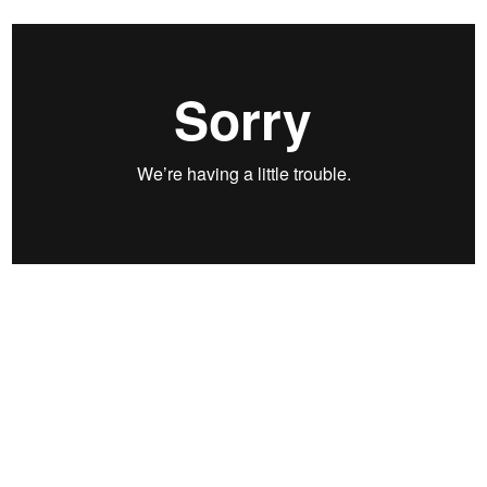
超キャッシュ・フロー経営６０分講
座
講師：岩井徹朗氏